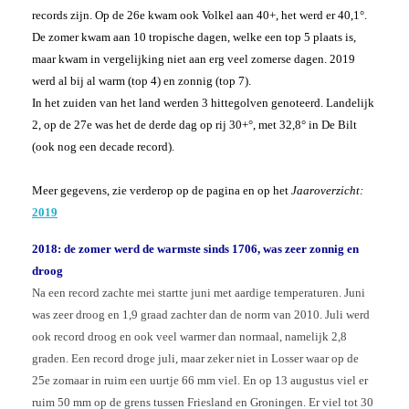
records zijn. Op de 26e kwam ook Volkel aan 40+, het werd er 40,1°.
De zomer kwam aan 10 tropische dagen, welke een top 5 plaats is,
maar kwam in vergelijking niet aan erg veel zomerse dagen. 2019
werd al bij al warm (top 4) en zonnig (top 7).
In het zuiden van het land werden 3 hittegolven genoteerd. Landelijk
2, op de 27e was het de derde dag op rij 30+°, met 32,8° in De Bilt
(ook nog een decade record).
Meer gegevens, zie verderop op de pagina en op het
Jaaroverzicht:
2019
2018: de zomer werd de warmste sinds 1706, was zeer zonnig
en
droog
Na een record zachte mei startte juni met aardige temperaturen. Juni
was zeer droog en 1,9 graad zachter dan de norm van 2010. Juli werd
ook record droog en ook veel warmer dan normaal, namelijk 2,8
graden. Een record droge juli, maar zeker niet in Losser waar op de
25e zomaar in ruim een uurtje 66 mm viel. En op 13 augustus viel er
ruim 50 mm op de grens tussen Friesland en Groningen. Er viel tot 30