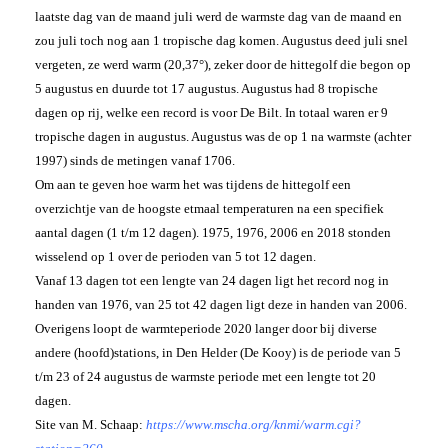
laatste dag van de maand juli werd de warmste dag van de maand en
zou juli toch nog aan 1 tropische dag komen. Augustus deed juli snel
vergeten, ze werd warm (20,37°), zeker door de hittegolf die begon op
5 augustus en duurde tot 17 augustus. Augustus had 8 tropische
dagen op rij, welke een record is voor De Bilt. In totaal waren er 9
tropische dagen in augustus. Augustus was de op 1 na warmste (achter
1997) sinds de metingen vanaf 1706.
Om aan te geven hoe warm het was tijdens de hittegolf een
overzichtje van de hoogste etmaal temperaturen na een specifiek
aantal dagen (1 t/m 12 dagen). 1975, 1976, 2006 en 2018 stonden
wisselend op 1 over de perioden van 5 tot 12 dagen.
Vanaf 13 dagen tot een lengte van 24 dagen ligt het record nog in
handen van 1976, van 25 tot 42 dagen ligt deze in handen van 2006.
Overigens loopt de warmteperiode 2020 langer door bij diverse
andere (hoofd)stations, in Den Helder (De Kooy) is de periode van 5
t/m 23 of 24 augustus de warmste periode met een lengte tot 20
dagen.
Site van M. Schaap:
https://www.mscha.org/knmi/warm.cgi?