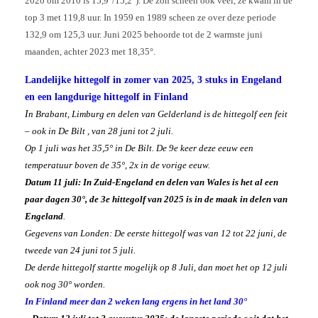
2020 om 2010 is 15,9°/15,2°). De zon scheen ook veel, ze kwam in de
top 3 met 119,8 uur. In 1959 en 1989 scheen ze over deze periode
132,9 om 125,3 uur. Juni 2025 behoorde tot de 2 warmste juni
maanden, achter 2023 met 18,35°.
Landelijke hittegolf in zomer van 2025, 3 stuks in Engeland
en een langdurige hittegolf in Finland
I
n Brabant, Limburg en delen van Gelderland is de hittegolf een feit
– ook in De Bilt , van 28 juni tot 2 juli.
Op 1 juli was het 35,5° in De Bilt. De 9e keer deze eeuw een
temperatuur boven de 35°, 2x in de vorige eeuw.
Datum 11 juli: In Zuid-Engeland en delen van Wales is het al een
paar dagen 30°, de 3e hittegolf van 2025 is in de maak in delen van
Engeland
.
Gegevens van Londen: De eerste hittegolf was van 12 tot 22 juni, de
tweede van 24 juni tot 5 juli.
De derde hittegolf startte mogelijk op 8 Juli, dan moet het op 12 juli
ook nog 30° worden.
In Finland meer dan 2 weken lang ergens in het land 30°