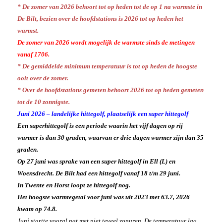
Weeroverzicht 2021
* De zomer van 2026 behoort tot op heden tot de op 1 na warmste in
Dagrecords
Archief Jaren
Windchill berekenen
De Bilt, bezien over de hoofdstations is 2026 tot op heden het
Bijzonder
Hitte Moskou 2010
warmst.
Franks weer
Hitte Finland 2025
Gift
De zomer van 2026 wordt mogelijk de warmste sinds de metingen
Nat UK & Sneeuw 2016
Haarlems gegevens
Koude Maart 2013
vanaf 1706.
Foto’s
Rolwolk 2012
Nine Star Ki
* De gemiddelde minimum temperatuur is tot op heden de hoogste
Basis van Nine Star Ki
RIP
ooit over de zomer.
Your 3 stars
Aad
Magic Square
Hans Baars
* Over de hoofdstations gemeten behoort 2026 tot op heden gemeten
Boeken NSK
Geert Jan van Oldenborgh
Hans de Jong
tot de 10 zonnigste.
Jan Buisman
Juni 2026 – landelijke hittegolf, plaatselijk een super hittegolf
Een superhittegolf is een periode waarin het vijf dagen op rij
warmer is dan 30 graden, waarvan er drie dagen warmer zijn dan 35
graden.
Op 27 juni was sprake van een super hittegolf in Ell (L) en
Woensdrecht. De Bilt had een hittegolf vanaf 18 t/m 29 juni.
In Twente en Horst loopt ze hittegolf nog.
Het hoogste warmtegetal voor juni was uit 2023 met 63.7, 2026
kwam op 74.8.
Juni startte vooral nat met niet teveel zonuren. De temperatuur lag