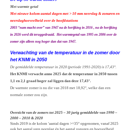
Met warmte getal
Met nieuwe kolom aantal dagen met > 10 mm neerslag & zonuren en
neerslaghoeveelheid over de hoofdstations
2003 “nam macht over” van 1947 na de herijking in 2016 , na de herijking
in 2026 werd dit teruggedraaid. Het warmtegetal van 1995 en 2006 over de
zomer zijn alleen nog hoger dan dat van 1947.
Verwachting van de temperatuur in de zomer door
het KNMI in 2050
De gemiddelde temperatuur in 2020
(periode 1991-
2020) is 17,43°.
Het KNMI verwacht anno 2025 dat de temperatuur in 2050 tussen
1,1 en 2,1 graad hoger zal liggen dan deze 17,43°.
De warmste zomer is nu die van 2018 met 18,92°, welke dan een
normale zomer zou zijn.
Overzicht van de zomers tot 2025 –
30 jarig gemiddelde van 1990 –
2000 – 2010 & 2020
Sinds 2019 is de kolom ‘aantal dagen >=35° opgenomen, vanaf 2025
ook het aantal uren neerslag én het aantal zonuren en hoeveelheid