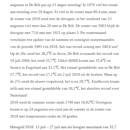
augustus in De Bilt pas op 21 dagen neerslag! In 1976 viel het totaal
aan neerslag over 20 dagen. Er viel in de zomer maar 86,4 mm, maar
de zomer van 2018 werd niet de droogste, in het weekend van 25
augustus viel meer dan 20 mm in De Bilt. De zomer van 2003 blijft de
droogste met 73,6 mm met 1921 op plaats 2. Per zomermaand
verschijnt een update van de warmste en zonnigste zomermaanden
van de periode 1901 t/m 2018. Juli was record zonnig met 340,6 uur!
Op de 26e werd het 38,2℃ in Arcen, De Bilt evenaarde het record van
19 juli 2006, het werd 35,7℃. Ukkel (KMI) kwam aan 35,4℃ en
Sussex in Engeland aan 35,1℃. Het etmaal gemiddelde was in De Bilt
27,7℃, het record van 27,1℃ uit 2 juli 2010 uit de boeken. Maar op
de 27e werd dit alweer verpulverd, het is nu 29,7℃. Eindhoven kwam
zelfs aan een etmaal gemiddelde van 30,2℃, het absolute record voor
Nederland!
2018 werd de warmste zomer sinds 1706 met 18,92℃! Overigens
kwam er op 24 augustus een eind aan de warmte in de zomer van
2018 met temperaturen onder de 20 graden.
Hittegolf 2018:
15 juli – 27 juli met als hoogste maximum van 35,7