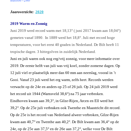
station=260
Jaaroverzicht:
2020
2019 Warm en Zonnig
Juni 2019 werd record warm met 18,13° ( juni 2017 kwam aan 18,04°)
gemeten vanaf 1890. In 1889 werd het 18,8°. Juli met record hoge
temperaturen, voor het eerst 40 graden in Nederland. De Bilt heeft 11
tropische dagen. 3 hittegolven in zuidelijk Nederland.
Juni en juli waren ook nog erg/vrij zonnig, voor meer informatie over
2019. De eerste helft van juli was vrij koel, zonder zomerse dagen. Op
12 juli viel er plaatselijk meer dan 60 mm aan neerslag, vooral in ’t
Gooi. Vanaf 23 juli werd het erg warm, zelfs heet. Records werden
verwacht op de 24e en anders op 25 of 26 juli.
Op 24 juli 2019 werd
het record uit 1944 (Warnsveld 38,6°) na 75 jaar verbroken.
Eindhoven kwam aan 39,3°, in Gilze-Rijen, Arcen en Ell werd het
39,2°. Op de 25e juli verbraken ook Twenthe en Maastricht dit record.
Op de 25e is het record van Nederland alweer verbroken, Gilze-Rijen
kwam aan 40,7° en Twenthe aan 40,2°. De Bilt kwam aan 36,4° op de
24e, op de 25e aan 37,5° en de 26e aan 37,2°, welke voor De Bilt