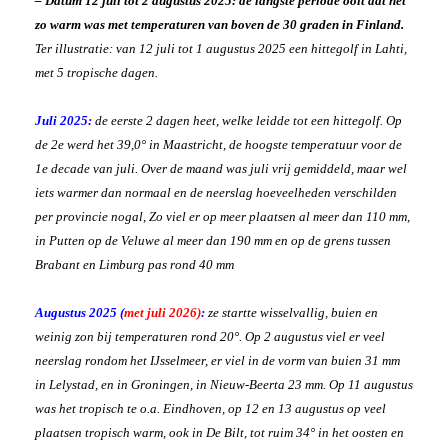
– Datum 12 juli tot 2 augustus 2025: de langste periode ooit dat het
zo warm was met temperaturen van boven de 30 graden in Finland.
Ter illustratie: van 12 juli tot 1 augustus 2025 een hittegolf in Lahti,
met 5 tropische dagen.
Juli 2025:
de eerste 2 dagen heet, welke leidde tot een hittegolf. Op
de 2e werd het 39,0° in Maastricht, de hoogste temperatuur voor de
1e decade van juli. Over de maand was juli vrij gemiddeld, maar wel
iets warmer dan normaal en de neerslag hoeveelheden verschilden
per provincie nogal, Zo viel er op meer plaatsen al meer dan 110 mm,
in Putten op de Veluwe al meer dan 190 mm en op de grens tussen
Brabant en Limburg pas rond 40 mm
Augustus 2025 (
met
juli
2026)
:
ze startte wisselvallig, buien en
weinig zon bij temperaturen rond 20°. Op 2 augustus viel er veel
neerslag rondom het IJsselmeer, er viel in de vorm van buien 31 mm
in Lelystad, en in Groningen, in Nieuw-Beerta 23 mm. Op 11 augustus
was het tropisch te o.a. Eindhoven, op 12 en 13 augustus op veel
plaatsen tropisch warm, ook in De Bilt, tot ruim 34° in het oosten en