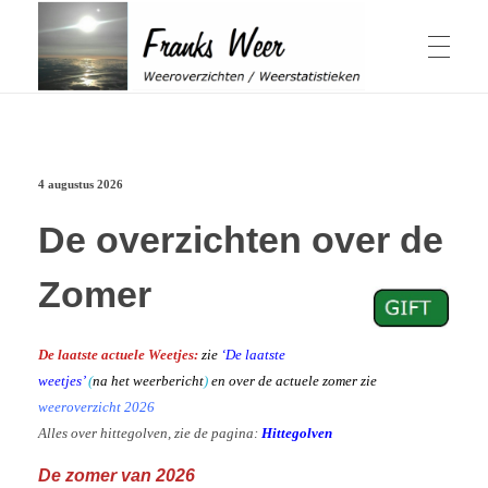
Winter & Herfst
Franks Weer
Weeroverzichten / Weerstatistieken
4 augustus 2026
Actuele Winter
Zomer & Lente
Overzichten Winter
Elfstedentocht
De overzichten over de
Schaalverdeling Hellmangetal
Geschiedenis sneeuwval in Nederland
Winter 1979
Zomer
Weeroverzichten Lente
Jaaroverzichten
Winter 2014
Actuele Zomer
Windchill berekenen
Weeroverzichten Zomer
Herfst
Hittegolven
Overzichten Herfst
Warmtegetal
De laatste actuele Weetjes:
zie
‘De laatste
November 1980, 2015 & 2016
1959 bijzonder
Weeroverzicht jaren
’t Weer
weetjes’
(
na het weerbericht
)
en over de actuele zomer zie
Periode April-September
Zonuren Nederland
weeroverzicht 2026
Wat is een zonnige dag
Weeroverzicht 2026
Weeroverzicht 2025
Alles over hittegolven, zie de pagina:
Hittegolven
Weeroverzicht 2024
Weeroverzicht 2023
Weersverwachting
Over mij
De zomer van 2026
Weeroverzicht 2022
ADS Dagen