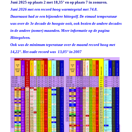
Juni 2025 op plaats 2 met 18,35° en op plaats 7 in zonuren.
Juni 2026 met een record hoog warmtegetal met 74.8.
Daarnaast had ze een bijzondere hittegolf. De etmaal temperatuur
was over de 3e decade de hoogste ooit, ook bezien de andere decades
in de andere (zomer) maanden. Meer informatie op de pagina
Hittegolven.
Ook was de minimum teperatuur over de maand record hoog met
14,22°. Het oude record was 13,05° in 2007