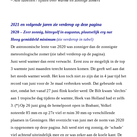
– Alle tabellen / lijsten over warme en zonnige zomers
2021 en volgende jaren zie verderop op deze pagina
2020 –
Zeer zonnig, hittegolf in augustus, plaatselijk erg nat
Hoog gemiddeld minimum
(zie verderop in tabel)
De astronomische lente van 2020 was zonniger dan de zonnigste
meteorologische zomer (zie tabel verderop op de pagina).
Juni werd warmer dan eerst verwacht. Eerst zou ze mogelijk in de top
3 warmste juni maanden terecht kunnen komen. Dit geeft wel aan dat
het steeds warmer wordt. Het kon toch niet zo zijn dat in 4 jaar tijd het
record van juni voor de 3e maal verbroken wordt. Dat gebeurde ook
niet, omdat het vanaf 27 juni flink koeler werd. De Bilt kwam ‘slechts’
aan 1 tropische dag tijdens de warmte, Hoek van Holland had er zelfs
3. (*) Op 26 juni ging de hemelpoort open in Brabant, Volkel
noteerde 85 mm en op 27e viel er ruim 30 mm op verschillende
plaatsen in Groningen. Het overzicht van juni met de norm van 2020
is opgenomen op deze pagina. Juli werd niet erg zonnig, de ‘schade’
viel achteraf uiteindelijk mee en ze was zeker aan de koele kant. De