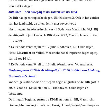
* Over 9 dagen dat het ergens meer dan 34° werd, in 1976 en 2020
waren dat 7 dagen.
Juli 2026 – Een hittegolf in het zuiden van het land
De Bilt had geen tropische dagen, Ukkel slechts 2. Ook in het zuiden
van het land stelde ze uiteindelijk niet zoveel voor.
Het hittegetal in Woensdrecht was 48,3, dat van Maastricht 46,1. Bij
de hittegolf in juni kwam De Bilt al aan 63.3, Maastricht aan 86.9 en
Ell aan 99.5.
* De Periode vanaf 9 juli tot 17 juli: Eindhoven, Ell, Gilze-Rijen,
Horst, Maastricht en Volkel. Maastricht had 6 tropische dagen op rij,
van 11 tot 16 juli.
* De Periode vanaf 6 juli tot 16 juli: Westdorpe en Woensdrecht.
Begin augustus 2026 de 4e hittegolf van 2026 in delen van Limburg,
Brabant en Zeeland.
Voor enige stations was de hittegolf begin augustus de 4e hittegolf in
2026, voor o.a. KNMI station Ell, Eindhoven, Gilze-Rijen en
Westdorpe
.
De hittegolf begin augustus op KNMI stations in: Ell, Maastricht,
Deelen, Eindhoven, Gilze-Rijen, Horst, Hupsel, Volkel, Westdorpe en