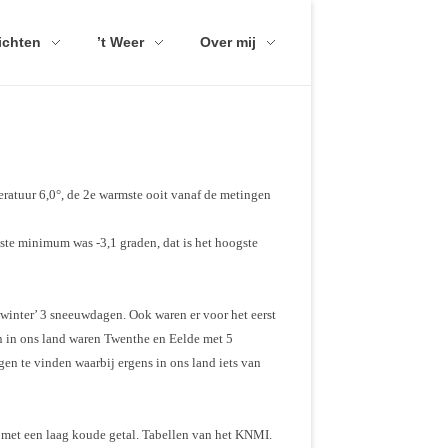
ichten
’t Weer
Over mij
eratuur 6,0°, de 2e warmste ooit vanaf de metingen
gste minimum was -3,1 graden, dat is het hoogste
winter’ 3 sneeuwdagen. Ook waren er voor het eerst
n in ons land waren Twenthe en Eelde met 5
en te vinden waarbij ergens in ons land iets van
en met een laag koude getal. Tabellen van het KNMI.