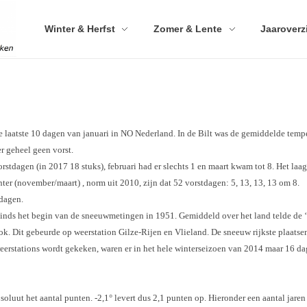
Winter & Herfst
Zomer & Lente
Jaaroverz
e laatste 10 dagen van januari in NO Nederland. In de Bilt was de gemiddelde temp
r geheel geen vorst.
rstdagen (in 2017 18 stuks), februari had er slechts 1 en maart kwam tot 8. Het laa
er (november/maart) , norm uit 2010, zijn dat 52 vorstdagen: 5, 13, 13, 13 om 8.
dagen.
inds het begin van de sneeuwmetingen in 1951. Gemiddeld over het land telde de ‘
k. Dit gebeurde op weerstation Gilze-Rijen en Vlieland. De sneeuw rijkste plaatse
eerstations wordt gekeken, waren er in het hele winterseizoen van 2014 maar 16 dag
bsoluut het aantal punten. -2,1° levert dus 2,1 punten op. Hieronder een aantal jar