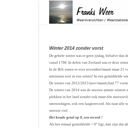
Franks Weer
Weeroverzichten / Weerstatistieken
Winter 2014 zonder vorst
De gehele winter was er geen ijsdag, behalve dan d
vanaf 1706. In delen van Zeeland was er deze winte
In de Bilt waren er over november/maart maar 21 vo
minimum ooit in een winter! In een gemiddelde wint
De winter van 2012/2013 (nov/maart) had 77 vorst
De winter van 2014 was de sneeuw armste winters s
plekken in het land zonder ook maar één sneeuwvlo
sneeuwdagen, ook een laagterecord. Als naar alle w
sneeuw viel.
Het koude getal op 0, een record !
Als het etmaal gemiddelde < 0° ligt, dan zijn dat a