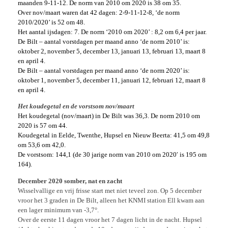
maanden 9-11-12. De norm van 2010 om 2020 is 38 om 35.
Over nov/maart waren dat 42 dagen: 2-9-11-12-8, ‘de norm
2010/2020’ is 52 om 48.
Het aantal ijsdagen: 7. De norm ‘2010 om 2020’ : 8,2 om 6,4 per jaar.
De Bilt – aantal vorstdagen per maand anno ‘de norm 2010’ is:
oktober 2, november 5, december 13, januari 13, februari 13, maart 8
en april 4.
De Bilt – aantal vorstdagen per maand anno ‘de norm 2020’ is:
oktober 1, november 5, december 11, januari 12, februari 12, maart 8
en april 4.
Het koudegetal en de vorstsom nov/maart
Het koudegetal (nov/maart) in De Bilt was 36,3. De norm 2010 om
2020 is 57 om 44.
Koudegetal in Eelde, Twenthe, Hupsel en Nieuw Beerta: 41,5 om 49,8
om 53,6 om 42,0.
De vorstsom: 144,1 (de 30 jarige norm van 2010 om 2020′ is 195 om
164).
December 2020 somber, nat en zacht
Wisselvallige en vrij frisse start met niet teveel zon. Op 5 december
vroor het 3 graden in De Bilt, alleen het KNMI station Ell kwam aan
een lager minimum van -3,7°.
Over de eerste 11 dagen vroor het 7 dagen licht in de nacht. Hupsel