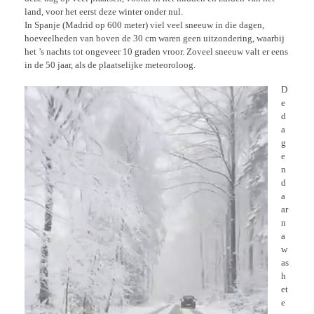
land, voor het eerst deze winter onder nul.
In Spanje (Madrid op 600 meter) viel veel sneeuw in die dagen,
hoeveelheden van boven de 30 cm waren geen uitzondering, waarbij
het ’s nachts tot ongeveer 10 graden vroor. Zoveel sneeuw valt er eens
in de 50 jaar, als de plaatselijke meteoroloog.
D
e
d
a
g
e
n
d
a
ar
n
a
w
as
h
et
e