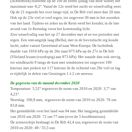
(Achterhoek) noteerde op de 10e de eerste ijsdag van deze winter, het
maximum was -0,2°. Vanaf de 12e werd het zacht en wisselvallig weer.
Op de 21 regende het over lange tijd, in De Bilt viel meer dan 20 mm.
Ook op de 23e viel er veel regen, tot ongeveer 30 mm in het noorden
van het land. Tijdens en zeker na de K
erst werd het kouder, in de late
avond van 1e Kerstdag vroor het kortstondig licht.
Zeer wisselvallig was het op 27 december met af en toe perioden met
regen. Een omvangrijk laag (Bella), met in de bovenlucht erg koude
lucht, zakte vanuit Groenland af naar West-Europa. De luchtdruk
daalde van 1016 hPa op de 26e naar 975 hPa op de 27e in De bilt
(Vlieland kwam (voorlopig) aan 973 hPa). Het waaide dan ook stevig,
tot windkracht 9 langs de kust met windstoten tot ongeveer 100
km/uur, met pieken tot 117 km/uur. In de ochtend van 29e viel en lag
er tijdelijk in delen van Groningen 1 à 2 cm sneeuw.
De gegevens van de maand december 2020
Temperatuur: 5,52° tegenover de norm van 2010 en 2020: 3,7° om
4,23°.
Neerslag: 106,9 mm, tegenover de norm van 2010 en 2020: 76 om
83,8 mm.
Het gemiddelde over het land was 94 mm. Het langjarig gemiddelde
van 2010 om 2020: 72 om 77 mm (over de 5 hoofdstations).
De zonneschijn bedraagt in De Bilt 42,4 uur, tegenover de norm van
2010 en 2020: 49 / 55,5 uur.