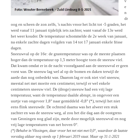
v
e
n
dr
oog en scheen de zon zelfs, ’s nachts vroor het licht tot -5 graden, het
werd vanaf 11 januari tijdelijk iets zachter, want vanaf de 13e werd
het weer kouder. De temperatuur schommelde de 2e week van januari,
na enkele zachte dagen volgden van 14 tot 17 januari enkele frisse
dagen.
Sneeuwval op de 16e: de grastemperatuur was op de meeste plaatsen
hoger dan de temperatuur op 1,5 meter hoogte toen de sneeuw viel.
Dat kwam omdat er in de nacht voorafgaand aan de sneeuwval er geen
vorst was. De sneeuw lag wel al op de bomen en daken terwijl de
aarde dan nog onbedekt was. Daarom lag er ook niet viel sneeuw,
meestal net met moeite een centimeter, terwijl er wel enkele
centimeters sneeuw viel. De (droge) sneeuw had een vrij lage
temperatuur, want de temperatuur daalde abrupt, in ongeveer een
uurtje van ongeveer 1,8° naar gemiddeld -0,8° (*), terwijl het niet
eens flink sneeuwde. De ochtend daarna was het alweer een stuk
zachter en was de sneeuw weg, al zou het die dag aan de oostgrens
van Groningen nog glad zijn, mede door mogelijk sneeuwval en nog
vrij lage temperaturen van net boven 0°.
(*) Behalve in Vlissingen, daar vroor het net niet met 0,0°, waardoor de laatste
vorstdag aldaar nog steeds op 1 februari 2019 staat. Maar op 31-1-2021