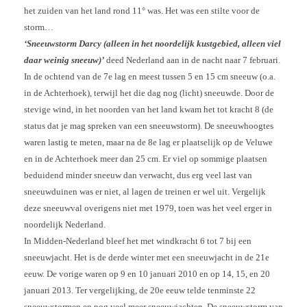
het zuiden van het land rond 11° was. Het was een stilte voor de
storm…
‘Sneeuwstorm Darcy (alleen in het noordelijk kustgebied, alleen viel
daar weinig sneeuw)’
deed Nederland aan in de nacht naar 7 februari.
In de ochtend van de 7e lag en meest tussen 5 en 15 cm sneeuw (o.a.
in de Achterhoek), terwijl het die dag nog (licht) sneeuwde. Door de
stevige wind, in het noorden van het land kwam het tot kracht 8 (de
status dat je mag spreken van een sneeuwstorm). De sneeuwhoogtes
waren lastig te meten, maar na de 8e lag er plaatselijk op de Veluwe
en in de Achterhoek meer dan 25 cm. Er viel op sommige plaatsen
beduidend minder sneeuw dan verwacht, dus erg veel last van
sneeuwduinen was er niet, al lagen de treinen er wel uit. Vergelijk
deze sneeuwval overigens niet met 1979, toen was het veel erger in
noordelijk Nederland.
In Midden-Nederland bleef het met windkracht 6 tot 7 bij een
sneeuwjacht. Het is de derde winter met een sneeuwjacht in de 21e
eeuw. De vorige waren op 9 en 10 januari 2010 en op 14, 15, en 20
januari 2013. Ter vergelijking, de 20e eeuw telde tenminste 22
sneeuwstormen en nog veel meer sneeuwjachten. De sneeuwstorm van