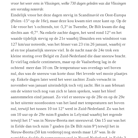
vroor het weer eens in Vlissingen, welke 730 dagen geleden was dat Vlissingen
een vorstdag noteerde.
Eindelijk vroor het deze dagen stevig in Scandinavië en Oost-Europa
(Polen -15° op de 16e), maar deze kou kwam niet onze kant op. Op de
14e vroor het ’s ochtends, tot -5,3° in Twenthe, De Bilt kwam die dag
slechts aan -0,7°. Na enkele zachte dagen, het werd rond 12° en het
waaide tijdelijk stevig op de 21e waarbij IJmuiden een windstoot van
127 km/uur noteerde, was het frisser van 23 t/m 26 januari, waarbij er
af en toe plaatselijk sneeuw viel. In de nacht naar de 24e trok een
kleine storing over België en Zuid-Nederland die daar sneeuw bracht.
Er viel/lag enkele centimeters, maar op de Vaalserberg lag in de
ochtend meer dan 10 cm. De temperatuur was overdags wel boven
nul, dus was de sneeuw van korte duur. Het leverde wel mooie plaatjes
op. Enkele dagen later werd het weer zachter. Zoals verwacht in
november was januari uiteindelijk toch vrij zacht. Het is aan februari
om de winter toch nog van zich te laten spreken, want het bleef
aanrommelen eind januari. Zo viel er sneeuw op de 28e en op de 29e
in het uiterste noordoosten van het land met temperaturen net boven
nul, terwijl het tussen 10 tot 12° werd in Zuid-Nederland. Zo was het
om 10 uur op de 29e ruim 8 graden in Lelystad waarbij het regende
terwijl het 1° was in Nieuw-Beerta met sneeuwval. Om 15 uur was het
in Eelde dan toch ruim 7 graden (in De Bilt ruim 9°) terwijl het in
Nieuw-Beerta (50 km verderop) nog steeds maar 1,6° was. In de
namiddag daalde de temperatuur snel in Noord-Nederland, in Eelde 3