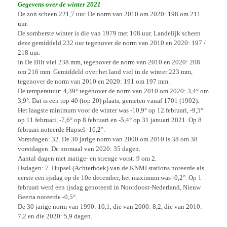
Gegevens over de winter 2021
De zon scheen 221,7 uur. De norm van 2010 om 2020: 198 om 211
uur.
De somberste winter is die van 1979 met 108 uur. Landelijk scheen
deze gemiddeld 232 uur tegenover de norm van 2010 en 2020: 197 /
218 uur.
In De Bilt viel 238 mm, tegenover de norm van 2010 en 2020: 208
om 216 mm. Gemiddeld over het land viel in de winter 223 mm,
tegenover de norm van 2010 en 2020: 191 om 197 mm.
De temperatuur: 4,39° tegenover de norm van 2010 om 2020: 3,4° om
3,9°. Dat is een top 40 (top 20) plaats, gemeten vanaf 1701 (1902).
Het laagste minimum voor de winter was -10,9° op 12 februari, -9,5°
op 11 februari, -7,6° op 8 februari en -5,4° op 31 januari 2021. Op 8
februari noteerde Hupsel -16,2°.
Vorstdagen: 32. De 30 jarige norm van 2000 om 2010 is 38 om 38
vorstdagen. De normaal van 2020: 35 dagen.
Aantal dagen met matige- en strenge vorst: 9 om 2.
IJsdagen: 7. Hupsel (Achterhoek) van de KNMI stations noteerde als
eerste een ijsdag op de 10e december, het maximum was -0,2°. Op 1
februari werd een ijsdag genoteerd in Noordoost-Nederland, Nieuw
Beerta noteerde -0,5°.
De 30 jarige norm van 1990: 10,1, die van 2000: 8,2, die van 2010:
7,2 en die 2020: 5,9 dagen.