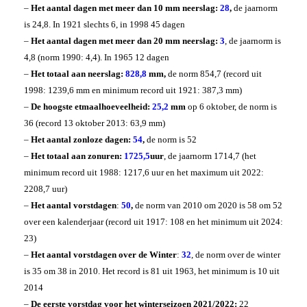
–
Het aantal dagen met meer dan 10 mm neerslag:
28
,
de jaarnorm
is 24,8. In 1921 slechts 6, in 1998 45 dagen
–
Het aantal dagen met meer dan 20 mm neerslag:
3
, de jaarnorm is
4,8 (norm 1990: 4,4). In 1965 12 dagen
–
Het totaal aan neerslag:
828,8
mm,
de norm 854,7 (record uit
1998: 1239,6 mm en minimum record uit 1921: 387,3 mm)
–
De hoogste etmaalhoeveelheid:
25,2
mm
op 6 oktober, de norm is
36 (record 13 oktober 2013: 63,9 mm)
–
Het aantal zonloze dagen:
54
,
de norm is 52
–
Het totaal aan zonuren:
1725,5
uur
, de jaarnorm 1714,7 (het
minimum record uit 1988: 1217,6 uur en het maximum uit 2022:
2208,7 uur)
–
Het aantal vorstdagen
:
50
,
de norm van 2010 om 2020 is 58 om 52
over een kalenderjaar (record uit 1917: 108 en het minimum uit 2024:
23)
–
Het aantal vorstdagen over de Winter
:
32
, de norm over de winter
is 35 om 38 in 2010. Het record is 81 uit 1963, het minimum is 10 uit
2014
–
De eerste vorstdag voor het winterseizoen 2021/2022:
22