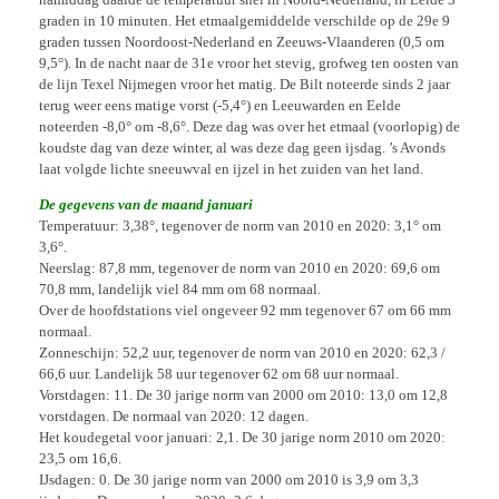
graden in 10 minuten. Het etmaalgemiddelde verschilde op de 29e 9
graden tussen Noordoost-Nederland en Zeeuws-Vlaanderen (0,5 om
9,5°). In de nacht naar de 31e vroor het stevig, grofweg ten oosten van
de lijn Texel Nijmegen vroor het matig. De Bilt noteerde sinds 2 jaar
terug weer eens matige vorst (-5,4°) en Leeuwarden en Eelde
noteerden -8,0° om -8,6°. Deze dag was over het etmaal (voorlopig) de
koudste dag van deze winter, al was deze dag geen ijsdag. ’s Avonds
laat volgde lichte sneeuwval en ijzel in het zuiden van het land.
De gegevens van de maand januari
Temperatuur: 3,38°, tegenover de norm van 2010 en 2020: 3,1° om
3,6°.
Neerslag: 87,8 mm, tegenover de norm van 2010 en 2020: 69,6 om
70,8 mm, landelijk viel 84 mm om 68 normaal.
Over de hoofdstations viel ongeveer 92 mm tegenover 67 om 66 mm
normaal.
Zonneschijn: 52,2 uur, tegenover de norm van 2010 en 2020: 62,3 /
66,6 uur. Landelijk 58 uur tegenover 62 om 68 uur normaal.
Vorstdagen: 11. De 30 jarige norm van 2000 om 2010: 13,0 om 12,8
vorstdagen. De normaal van 2020: 12 dagen.
Het koudegetal voor januari: 2,1. De 30 jarige norm 2010 om 2020:
23,5 om 16,6.
IJsdagen: 0. De 30 jarige norm van 2000 om 2010 is 3,9 om 3,3