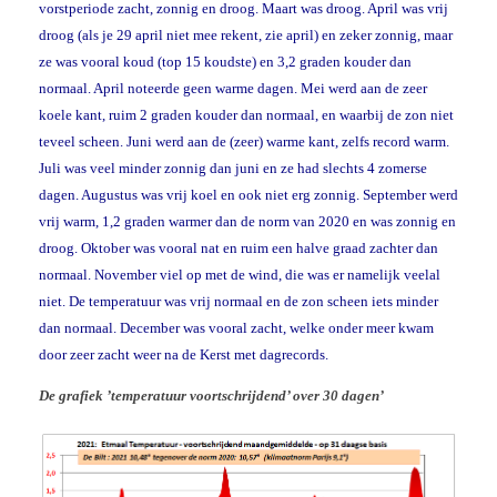
vorstperiode zacht, zonnig en droog. Maart was droog. April was vrij
droog (als je 29 april niet mee rekent, zie april) en zeker zonnig, maar
ze was vooral koud (top 15 koudste) en 3,2 graden kouder dan
normaal. April noteerde geen warme dagen. Mei werd aan de zeer
koele kant, ruim 2 graden kouder dan normaal, en waarbij de zon niet
teveel scheen. Juni werd aan de (zeer) warme kant, zelfs record warm.
Juli was veel minder zonnig dan juni en ze had slechts 4 zomerse
dagen. Augustus was vrij koel en ook niet erg zonnig. September werd
vrij warm, 1,2 graden warmer dan de norm van 2020 en was zonnig en
droog. Oktober was vooral nat en ruim een halve graad zachter dan
normaal. November viel op met de wind, die was er namelijk veelal
niet. De temperatuur was vrij normaal en de zon scheen iets minder
dan normaal. December was vooral zacht, welke onder meer kwam
door zeer zacht weer na de Kerst met dagrecords.
De grafiek ’temperatuur voortschrijdend’ over 30 dagen’