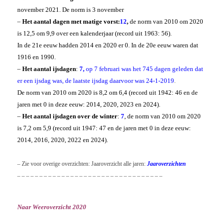
november 2021. De norm is 3 november
–
Het aantal dagen met matige vorst:
12
,
de norm van 2010 om 2020
is 12,5 om 9,9 over een kalenderjaar (record uit 1963: 56).
In de 21e eeuw hadden 2014 en 2020 er 0. In de 20e eeuw waren dat
1916 en 1990.
–
Het aantal ijsdagen
:
7,
op 7 februari was het 745 dagen geleden dat
er een ijsdag was, de laatste ijsdag daarvoor was 24-1-2019
.
De norm van 2010 om 2020 is 8,2 om 6,4 (record uit 1942: 46 en de
jaren met 0 in deze eeuw: 2014, 2020, 2023 en 2024).
–
Het aantal ijsdagen over de winter
:
7
, de norm van 2010 om 2020
is 7,2 om 5,9 (record uit 1947: 47 en de jaren met 0 in deze eeuw:
2014, 2016, 2020, 2022 en 2024).
– Zie voor overige overzichten: Jaaroverzicht alle jaren:
Jaaroverzichten
– – – – – – – – – – – – – – – – – – – – – – – – – – – – – – – – –
Naar Weeroverzicht 2020