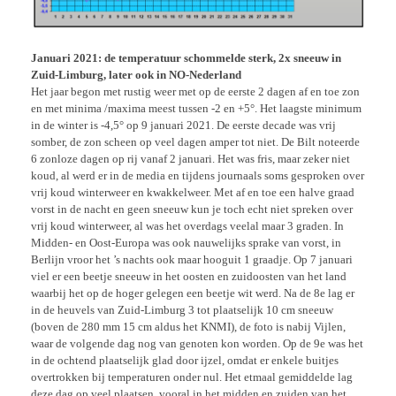
Januari 2021: de temperatuur schommelde sterk, 2x sneeuw in
Zuid-Limburg, later ook in NO-Nederland
Het jaar begon met rustig weer met op de eerste 2 dagen af en toe zon
en met minima /maxima meest tussen -2 en +5°. Het laagste minimum
in de winter is -4,5° op 9 januari 2021. De eerste decade was vrij
somber, de zon scheen op veel dagen amper tot niet. De Bilt noteerde
6 zonloze dagen op rij vanaf 2 januari. Het was fris, maar zeker niet
koud, al werd er in de media en tijdens journaals soms gesproken over
vrij koud winterweer en kwakkelweer. Met af en toe een halve graad
vorst in de nacht en geen sneeuw kun je toch echt niet spreken over
vrij koud winterweer, al was het overdags veelal maar 3 graden. In
Midden- en Oost-Europa was ook nauwelijks sprake van vorst, in
Berlijn vroor het ’s nachts ook maar hooguit 1 graadje. Op 7 januari
viel er een beetje sneeuw in het oosten en zuidoosten van het land
waarbij het op de hoger gelegen een beetje wit werd. Na de 8e lag er
in de heuvels van Zuid-Limburg 3 tot plaatselijk 10 cm sneeuw
(boven de 280 mm 15 cm aldus het KNMI), de foto is nabij Vijlen,
waar de volgende dag nog van genoten kon worden. Op de 9e was het
in de ochtend plaatselijk glad door ijzel, omdat er enkele buitjes
overtrokken bij temperaturen onder nul. Het etmaal gemiddelde lag
deze dag op veel plaatsen, vooral in het midden en zuiden van het