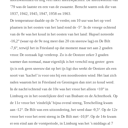
’79 was de laatste en een van de zwaarste. Berucht waren ook die van
1937, 1942, 1945, 1947, 1958 en 1963.
De temperatuur daalde op de 7e verder, om 10 uur was het op veel
plaatsen in het oosten van het land rond de -5°. In de vroege ochtend
van de 8e was het koud in het oosten van het land: Hupsel noteerde
-16,2° (waar op de 9e nog meer dan 20 cm sneeuw lag) en De Bilt
-7,6°, terwijl het in Friesland op dat moment maar net aan 2 graden
vroor. De oorzaak ligt verderop. Zo is de Oostzee zeker 3 graden
warmer dan normaal, maar eigenlijk is het verschil nog groter: geen
ijs is ook geen sneeuw dat op het ijs ligt dus werkt de Oostzee als een
soort van ‘kachel’ is voor ons bij een noordoosten wind. Het laat zich
raden waarom het in Friesland en Groningen dan niet zo koud werd.
In de nacht/ochtend van de 10e was het vroor het alleen <10° in
Limburg en in het oostelijkste deel van Brabant en de Achterhoek. Op
de 11e vroor het ‘eindelijk’ bijna overal streng, Terschelling kwam
aan -12°. De Bilt was een uitzondering, het werd daar -9,5°. Op de 12e
vroor het voor het eerst streng in De Bilt met -10,9°. Op de 14e kwam
er een eind aan de vorstperiode, in Limburg was het ’s middags al 7