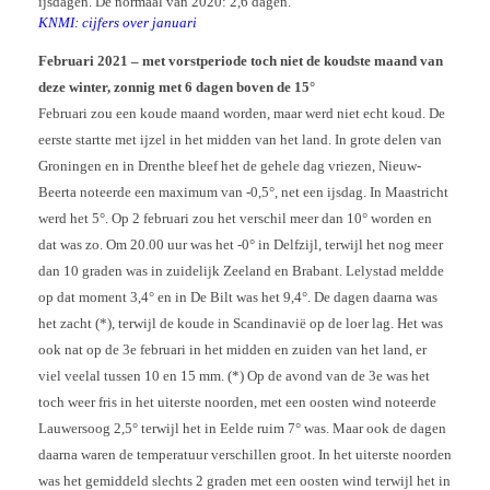
ijsdagen. De normaal van 2020: 2,6 dagen.
KNMI: cijfers over januari
Februari 2021 – met vorstperiode toch niet de koudste maand van
deze winter, zonnig met 6 dagen boven de 15°
Februari zou een koude maand worden, maar werd niet echt koud. De
eerste startte met ijzel in het midden van het land. In grote delen van
Groningen en in Drenthe bleef het de gehele dag vriezen, Nieuw-
Beerta noteerde een maximum van -0,5°, net een ijsdag. In Maastricht
werd het 5°. Op 2 februari zou het verschil meer dan 10° worden en
dat was zo. Om 20.00 uur was het -0° in Delfzijl, terwijl het nog meer
dan 10 graden was in zuidelijk Zeeland en Brabant. Lelystad meldde
op dat moment 3,4° en in De Bilt was het 9,4°. De dagen daarna was
het zacht (*), terwijl de koude in Scandinavië op de loer lag. Het was
ook nat op de 3e februari in het midden en zuiden van het land, er
viel veelal tussen 10 en 15 mm. (*) Op de avond van de 3e was het
toch weer fris in het uiterste noorden, met een oosten wind noteerde
Lauwersoog 2,5° terwijl het in Eelde ruim 7° was. Maar ook de dagen
daarna waren de temperatuur verschillen groot. In het uiterste noorden
was het gemiddeld slechts 2 graden met een oosten wind terwijl het in