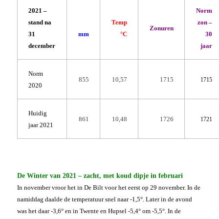
2021 –
Norm
stand na
Temp
zon –
Zonuren
31
mm
°C
30
december
jaar
Norm
855
10,57
1715
1715
2020
Huidig
861
10,48
1726
1721
jaar 2021
De Winter van 2021 – zacht, met koud dipje in februari
In november vroor het in De Bilt voor het eerst op 29 november. In de
namiddag daalde de temperatuur snel naar -1,5°. Later in de avond
was het daar -3,6° en in Twente en Hupsel -5,4° om -5,5°. In de