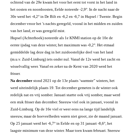
ochtend van de 29e kwam het voor het eerst tot vorst in het land in
het oosten en noordoosten, Eelde noteerde -2,9°. In de nacht naar de
30e werd het -4,2° in De Bilt en -6,2 en -6,7 in Hupsel / Twente. Begin
december vroor het ’s nachts geregeld, vooral in het midden en zuiden
van het land, er was geregeld mist.
Hupsel (Achterhoek) noteerde als 1e KNMI station op de 10e de
eerste ijsdag van deze winter, het maximum was -0,2°. Het etmaal
gemiddelde lag deze dag in het zuidoostelijke deel van het land
(m.u.v. Zuid-Limburg) iets onder nul. Vanaf de 12e werd het zacht en
wisselvallig weer. Vanaf en zeker na de Kerst van 2020 werd het
frisser.
Na december
stond 2021 op de 13e plaats ‘warmste” winters, het
werd uiteindelijk plaats 19. Tot december gemeten is de winter ook
redelijk nat en vrij somber. Januari startte ook vrij somber, maar werd
een stuk frisser dan december. Sneeuw viel ook in januari, vooral in
Zuid-Limburg. Op de 16e viel er weer eens na lange tijd landelijk
sneeuw, maar de hoeveelheden waren niet groot, zie de maand januari.
Op 25 januari werd het -6,7° in Eelde en op 31 januari -8,6°, het
laagste minimum van deze winter. Maar toen kwam februari. Sneeuw