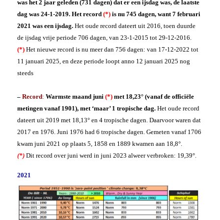
was het 2 jaar geleden (731 dagen) dat er een ijsdag was, de laatste
dag was 24-1-2019. Het record
(*)
is nu 745 dagen, want 7 februari
2021 was een ijsdag.
Het oude record dateert uit 2016, toen duurde
de ijsdag vrije periode 706 dagen, van 23-1-2015 tot 29-12-2016.
(*)
Het nieuwe record is nu meer dan 756 dagen: van 17-12-2022 tot
11 januari 2025, en deze periode loopt anno 12 januari 2025 nog
steeds
–
Record
:
Warmste maand juni
(*)
met 18,23° (vanaf de
officiële
metingen vanaf 1901), met ‘maar’ 1 tropische dag.
Het oude record
dateert uit 2019 met 18,13° en 4 tropische dagen. Daarvoor waren dat
2017 en 1976. Juni 1976 had 6 tropische dagen. Gemeten vanaf 1706
kwam juni 2021 op plaats 5, 1858 en 1889 kwamen aan 18,8°.
(*)
Dit record over juni werd in juni 2023 alweer verbroken: 19,39°.
2021