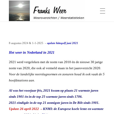
Winter & Herfst
Franks Weer
Weeroverzichten / Weerstatistieken
8 augustus 2024 & 1-1-2025
–
update hittegolf juni 2021
Actuele Winter
Zomer & Lente
Overzichten Winter
Het weer in Nederland in 2021
Elfstedentocht
Schaalverdeling Hellmangetal
Geschiedenis sneeuwval in Nederland
2021 werd vergeleken met de norm van 2010 én de nieuwe 30 jarige
Winter 1979
Weeroverzichten Lente
Jaaroverzichten
Winter 2014
norm van 2020, die ook al vermeld staan in het jaaroverzicht 2020.
Actuele Zomer
Windchill berekenen
Weeroverzichten Zomer
Voor de landelijke neerslagnormen en zonuren houd ik ook vaak de 5
Herfst
Hittegolven
Overzichten Herfst
hoofdstations aan.
Warmtegetal
November 1980, 2015 & 2016
1959 bijzonder
Weeroverzicht jaren
’t Weer
Periode April-September
Al was het voorjaar fris, 2021 kwam op plaats 21 warmste jaren
Zonuren Nederland
Wat is een zonnige dag
Weeroverzicht 2026
sinds 1901 én in de top 25 warmste jaren sinds 1706.
Weeroverzicht 2025
2021 eindigde in de top 21 zonnigste jaren in De Bilt sinds 1901.
Weeroverzicht 2024
Weeroverzicht 2023
Update 26 april 2022
–
KNMI: de Europese koele lente en warmste
Weersverwachting
Over mij
Weeroverzicht 2022
ADS Dagen