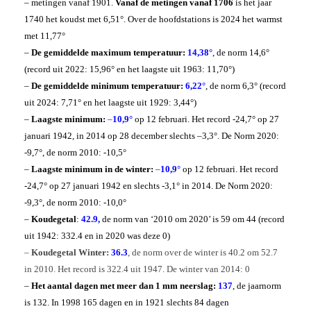
– metingen vanaf 1901.
Vanaf
de metingen vanaf 1706
is het jaar
1740 het koudst met 6,51°. Over de hoofdstations is 2024 het warmst
met 11,77°
–
De gemiddelde maximum temperatuur:
14,38°
, de norm 14,6°
(record uit 2022: 15,96° en het laagste uit 1963: 11,70°)
–
De gemiddelde minimum temperatuur:
6,22°
, de norm 6,3° (record
uit 2024: 7,71° en het laagste uit 1929: 3,44°)
–
Laagste minimum:
–
10,9°
op 12 februari. Het record -24,7° op 27
januari 1942, in 2014 op 28 december slechts –3,3°. De Norm 2020:
-9,7°, de norm 2010: -10,5°
–
Laagste minimum in de winter:
–
10,9°
op 12 februari. Het record
-24,7° op 27 januari 1942 en slechts -3,1° in 2014. De Norm 2020:
-9,3°, de norm 2010: -10,0°
–
Koudegetal
:
42.9,
de norm van ‘2010 om 2020’ is 59 om 44 (record
uit 1942: 332.4 en in 2020 was deze 0)
–
Koudegetal Winter:
36.3
, de norm over de winter is 40.2 om 52.7
in 2010. Het record is 322.4 uit 1947. De winter van 2014: 0
–
Het aantal dagen met meer dan 1 mm neerslag:
137
, de jaarnorm
is 132. In 1998 165 dagen en in 1921 slechts 84 dagen