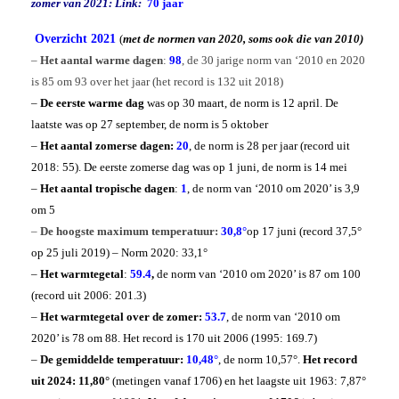
Weeroverzicht 2021
zomer van 2021: Link:
70 jaar
Dagrecords
Archief Jaren
Windchill berekenen
Overzicht 2021
Bijzonder
(
met de normen van 2020, soms ook die van 2010)
Hitte Moskou 2010
–
Het aantal warme dagen
:
98
, de 30 jarige norm van ‘2010 en 2020
Franks weer
Hitte Finland 2025
Gift
Nat UK & Sneeuw 2016
is 85 om 93 over het jaar (het record is 132 uit 2018)
Haarlems gegevens
Koude Maart 2013
Foto’s
–
De eerste warme dag
was op 30 maart, de norm is 12 april. De
Rolwolk 2012
Nine Star Ki
laatste was op 27 september, de norm is 5 oktober
Basis van Nine Star Ki
RIP
Your 3 stars
Aad
–
Het aantal zomerse dagen:
20
, de norm is 28 per jaar (record uit
Magic Square
Hans Baars
2018: 55). De eerste zomerse dag was op 1 juni, de norm is 14 mei
Boeken NSK
Geert Jan van Oldenborgh
Hans de Jong
–
Het aantal tropische dagen
:
1
, de norm van ‘2010 om 2020’ is 3,9
Jan Buisman
om 5
–
De hoogste maximum temperatuur:
30,8°
op 17 juni
(record 37,5°
op 25 juli 2019) – Norm 2020: 33,1°
–
Het warmtegetal
:
59.4
,
de norm van ‘2010 om 2020’ is 87 om 100
(record uit 2006: 201.3)
–
Het warmtegetal over de zomer:
53.7
, de norm van ‘2010 om
2020’ is 78 om 88. Het record is 170 uit 2006 (1995: 169.7)
–
De gemiddelde temperatuur:
10,48°
, de norm 10,57°.
Het record
uit 2024: 11,80°
(metingen vanaf 1706) en het laagste uit 1963: 7,87°