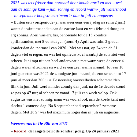
2021 was iets frisser dan normaal door koude april en mei – wel
aan de zonnige kant – juni zonnig en record warm- juli watersnood
– in september hoogste maximum > dan in juli en augustus
– Buiten een vorstperiode (er was weer eens een ijsdag na ruim 2 jaar)
waren de wintermaanden aan de zachte kant en was februari droog en
erg zonnig. April was erg fris, behorende tot de 15 koudste
aprilmaanden, met 8 vorstdagen (norm 4). April was ruim 3 graden
kouder dan de ‘normaal van 2020’. Mei was nat, op 24 van de 31
dagen viel er regen, en was het opnieuw koel waarbij de zon niet veel
scheen. Juni tapt uit een heel ander vaatje met warm weer, de eerste 4
dagen waren al zomers en werd ze een zeer warme maand. Tot aan 18
juni gemeten was 2021 de zonnigste juni maand, de zon scheen tot 17
juni al meer dan 200 uur. De neerslag hoeveelheden schommelden
flink in juni. Juli werd minder zonnig dan juni, na de 1e decade stond
ze pas op 47 uur, al scheen ze vanaf 17 juli een week volop. Ook
augustus was niet zonnig, maar was vooral ook aan de koele kant met
slechts 1 zomerse dag. Na 8 september had september 2 zomerse
dagen. Met 26,9° was het maximum hoger dan in juli en augustus.
Weerrecords in De Bilt van 2021
–
Record:
de langste periode zonder ijsdag. Op 24 januari 2021