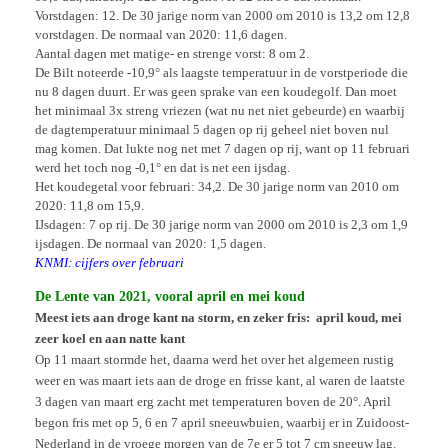
Vorstdagen: 12. De 30 jarige norm van 2000 om 2010 is 13,2 om 12,8
vorstdagen. De normaal van 2020: 11,6 dagen.
Aantal dagen met matige- en strenge vorst: 8 om 2.
De Bilt noteerde -10,9° als laagste temperatuur in de vorstperiode die
nu 8 dagen duurt. Er was geen sprake van een koudegolf. Dan moet
het minimaal 3x streng vriezen (wat nu net niet gebeurde) en waarbij
de dagtemperatuur minimaal 5 dagen op rij geheel niet boven nul
mag komen. Dat lukte nog net met 7 dagen op rij, want op 11 februari
werd het toch nog -0,1° en dat is net een ijsdag.
Het koudegetal voor februari: 34,2. De 30 jarige norm van 2010 om
2020: 11,8 om 15,9.
IJsdagen: 7 op rij. De 30 jarige norm van 2000 om 2010 is 2,3 om 1,9
ijsdagen. De normaal van 2020: 1,5 dagen.
KNMI: cijfers over februari
De Lente van 2021, vooral april en mei koud
Meest iets aan droge kant na storm, en zeker fris: april koud, mei
zeer koel en aan natte kant
Op 11 maart stormde het, daarna werd het over het algemeen rustig
weer en was maart iets aan de droge en frisse kant, al waren de laatste
3 dagen van maart erg zacht met temperaturen boven de 20°. April
begon fris met op 5, 6 en 7 april sneeuwbuien, waarbij er in Zuidoost-
Nederland in de vroege morgen van de 7e er 5 tot 7 cm sneeuw lag.