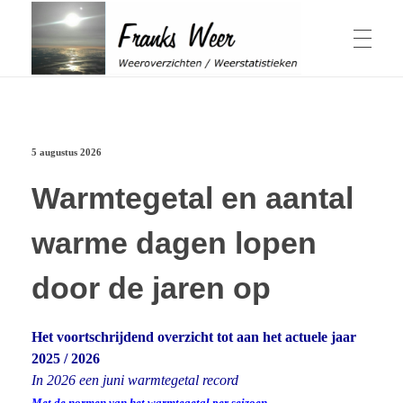
Winter & Herfst
Franks Weer
Weeroverzichten / Weerstatistieken
5 augustus 2026
Actuele Winter
Zomer & Lente
Overzichten Winter
Elfstedentocht
Warmtegetal en aantal
Schaalverdeling Hellmangetal
Geschiedenis sneeuwval in Nederland
Winter 1979
warme dagen lopen
Weeroverzichten Lente
Jaaroverzichten
Winter 2014
Actuele Zomer
Windchill berekenen
Weeroverzichten Zomer
Herfst
Hittegolven
door de jaren op
Overzichten Herfst
Warmtegetal
November 1980, 2015 & 2016
1959 bijzonder
Weeroverzicht jaren
’t Weer
Periode April-September
Zonuren Nederland
Het voortschrijdend overzicht tot aan het actuele jaar
Wat is een zonnige dag
Weeroverzicht 2026
Weeroverzicht 2025
2025 / 2026
Weeroverzicht 2024
In 2026 een juni warmtegetal record
Weeroverzicht 2023
Weersverwachting
Over mij
Weeroverzicht 2022
ADS Dagen
Met de normen van het warmtegetal per seizoen