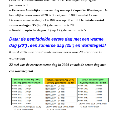
Over de 5 hoofdstations staat 2025 met 108 dagen (top 3), de
jaarnorm is 83.
– De eerste landelijke zomerse dag
was op 12 april te Westdorpe
. De
landelijke norm anno 2020 is 3 mei, anno 1990 was dat 17 mei.
De eerste zomerse dag in De Bilt was op 30 april.
Het totale aantal
zomerse dagen
35 (top 11)
, de jaarnorm is 28.
– Aantal tropische dagen: 8 (top 12)
, de jaarnorm is 5.
Data: de gemiddelde eerste dag met een warme
dag (20°) , een zomerse dag (25°) en warmtegetal
8 april 2026
–
de aanstaande nieuwe norm voor 2030 voor de 1e
warme dag
22 mei was de eerste zomerse dag in 2026 en ook de eerste dag met
een warmtegetal