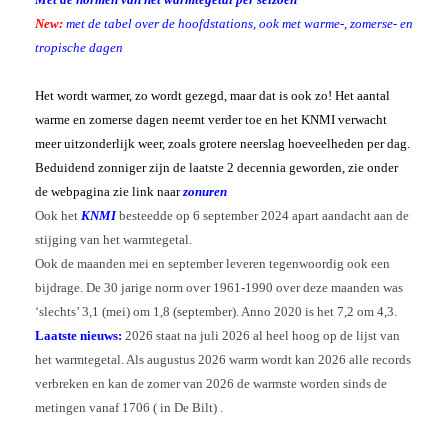
Weeroverzicht 2021
Dagrecords
Archief Jaren
New:
met de tabel over de hoofdstations, ook met warme-, zomerse- en
Windchill berekenen
Bijzonder
tropische dagen
Hitte Moskou 2010
Franks weer
Hitte Finland 2025
Gift
Nat UK & Sneeuw 2016
Het wordt warmer, zo wordt gezegd, maar dat is ook zo! Het aantal
Haarlems gegevens
Koude Maart 2013
Foto’s
Rolwolk 2012
warme en zomerse dagen neemt verder toe en het KNMI verwacht
Nine Star Ki
meer uitzonderlijk weer, zoals grotere neerslag hoeveelheden per dag.
Basis van Nine Star Ki
RIP
Your 3 stars
Aad
Beduidend zonniger zijn de laatste 2 decennia geworden, zie onder
Magic Square
Hans Baars
Boeken NSK
Geert Jan van Oldenborgh
de webpagina zie link naar
zonuren
Hans de Jong
Ook het
KNMI
besteedde op 6 september 2024 apart aandacht aan de
Jan Buisman
stijging van het warmtegetal.
Ook de maanden mei en september leveren tegenwoordig ook een
bijdrage. De 30 jarige norm over 1961-1990 over deze maanden was
‘slechts’ 3,1 (mei) om 1,8 (september). Anno 2020 is het 7,2 om 4,3.
Laatste nieuws:
2026 staat na juli 2026 al heel hoog op de lijst van
het warmtegetal. Als augustus 2026 warm wordt kan 2026 alle records
verbreken en kan de zomer van 2026 de warmste worden sinds de
metingen vanaf 1706 ( in De Bilt) .