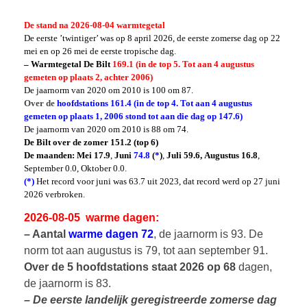
De stand na 2026-08-04 warmtegetal
De eerste ’twintiger’ was op 8 april 2026, de eerste zomerse dag op 22
mei en op 26 mei de eerste tropische dag.
– Warmtegetal De Bilt
169.1 (in de top 5. Tot aan 4 augustus
gemeten op plaats 2, achter 2006)
De jaarnorm van 2020 om 2010 is 100 om 87.
Over de
hoofdstations
161.4 (in de top 4. Tot aan 4 augustus
gemeten op plaats 1, 2006 stond tot aan die dag op 147.6)
De jaarnorm van 2020 om 2010 is 88 om 74.
De Bilt over de zomer 151.2 (top 6)
De maanden: Mei 17.9
,
Juni
74.8
(
*
)
,
Juli 59.6,
Augustus 16.8
,
September 0.0, Oktober 0.0.
(*)
Het record voor juni was 63.7 uit 2023, dat record werd op 27 juni
2026 verbroken.
2026-08-05 warme dagen:
– Aantal
warme dagen 72
, de jaarnorm is 93. De
norm tot aan augustus is 79, tot aan september 91.
Over de 5 hoofdstations staat 2026 op
68
dagen,
de jaarnorm is 83.
– De eerste landelijk geregistreerde zomerse dag