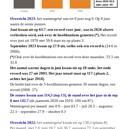
Overzicht 2023:
het warmtegetal was tot 8 juni nog 0. Op 9 juni
waren de eerste punten.
Juni kwam uit op 63.7
,
een record voor juni , wat in 2026 alweer
verbroken werd, ook over de hoofdstations gemeten (*).
Het record
over juni uit 1976 met 59.8 staat nu op plaats 3.
September 2023 kwam op 27.9 uit, welke ook een record is
(24.6 in
2006).
(*)
Ook over de hoofdstations een record over deze maanden: 55.5 om
32.8.
Het aantal warme dagen in juni kwam uit op 28 stuks
,
het oude
record was 27 uit 2003. Het jaar totaal staat op 117 ( plaats 2,
achter het jaar 2018)
.
De herfst had over de 5 hoofdstations gemeten 30 warme dagen, een
record (2006: 27).
De zomer kwam aan 114,5 (top 13), de stand over het jaar in de top
8 met 142.7
(de jaarnorm 2020 om 2010: 100 om 87).
Warmtegetal per maand: mei 0.0 – juni 63.7 – juli 28.5 – augustus
22.3 – september 27.9 – oktober 0.3
Overzicht 2022:
het warmtegetal kwam uit op 138,3 (plaats 8).
Per maand: mei 2.0, juni 16.7, juli 36.7, augustus 71.3 en september