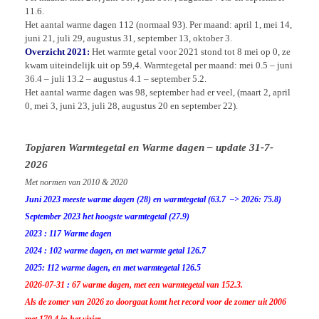
11.6.
Het aantal warme dagen 112 (normaal 93). Per maand: april 1, mei 14,
juni 21, juli 29, augustus 31, september 13, oktober 3.
Overzicht 2021
:
Het warmte getal voor 2021 stond tot 8 mei op 0, ze
kwam uiteindelijk uit op 59,4. Warmtegetal per maand: mei 0.5 – juni
36.4 – juli 13.2 – augustus 4.1 – september 5.2.
Het aantal warme dagen was 98, september had er veel, (maart 2, april
0, mei 3, juni 23, juli 28, augustus 20 en september 22).
Topjaren Warmtegetal en Warme dagen – update 31-7-
2026
Met normen van 2010 & 2020
Juni 2023 meeste warme dagen (28) en warmtegetal (63.7 –> 2026: 75.8)
September 2023 het hoogste warmtegetal (27.9)
2023 : 117 Warme dagen
2024 : 102 warme dagen, en met warmte getal 126.7
2025: 112 warme dagen, en met warmtegetal 126.5
2026-07-31
:
67 warme dagen, met een warmtegetal van 152.3.
Als de zomer van 2026 zo doorgaat komt het record voor de zomer uit 2006
met 170.4 in het vizier.