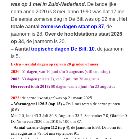
was op 1 mei in Zuid-Nederland
. De landelijke
norm anno 2020 is 3 mei, anno 1990 was dat 17 mei.
De eerste zomerse dag in De Bilt was op 22 mei.
Het
totale aantal
zomerse dagen staat op 37
, de
jaarnorm is 28.
Over de hoofdstations staat 2026
op 34
, de jaarnorm is 20.
– Aantal
tropische dagen De Bilt: 10
, de jaarnorm
is 5.
Extra – aantal dagen op rij van 20 graden of meer
2026
: 51 dagen, van 16 juni t/m 5 augustus (still counting).
2003
: 53 dagen (plaats 2), van 7 juli t/m 28 augustus.
Het record is uit 2018:
60 dagen, van 25 juni t/m 23 augustus
2025:
de eerste ’twintiger’ was op 21 maart 2025.
– Warmtegetal 126.5 (top 15) –
Op 1 mei waren de eerste punten
(0.6).
Mei 2.6, Juni 43.3 Juli 39.8, Augustus 33.7, September 7.0, Oktober 0.
De Norm van 2020 om 2010 is 100 om 87.
– Aantal warme dagen 112
(top 4)
, de jaarnorm is 93. De norm tot
aan augustus is 79, tot aan september 91.