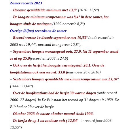
Zomer records 2023
– Hoogste gemiddelde minimum met 13,0°
(2016: 12,9°)
–
De laagste minimum temperatuur was 8,4° in deze zomer, het
hoogste sinds de metingen
(1992 noteerde 8,2°).
Overige (bijna) records na de zomer
– Record warme 1e decade september met 19,53°
(oude record uit
2005 was 19,44°, normaal is ongeveer 15,8°).
– Septembers hoogste warmtegetal ooit, 27.9. Na 11 september stond
ze al op 25.0
(record uit 2006 is 24.6)
–
Ook over de herfst het hoogste warmtegetal: 28.1. Over de
hoofdstations ook een record
:
33.8 (
tegenover 26.6 2016)
– Septembers hoogste gemiddelde maximum temperatuur met 23,10°
(2006: 23,08°).
– Over de hoofdstations had de herfst 30 warme dagen
(oude record
2006: 27 dagen). In De Bilt staat het record op 31 dagen uit 1959. De
Bilt had er 29 over de herfst.
– Oktober 2023 de natste oktober maand sinds 1906.
– De herfst de op 1 na zachtste ooit ( 12,84°
–> record jaar 2006:
13,55°
).