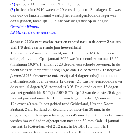
(
*)
ijsdagen. De normaal van 2020: 1,8 dagen.
(
*)
In december 2010 waren er 29 vorstdagen en 12 ijsdagen. Dit was
dan ook de laatste maand waarbij het etmaalgemiddelde lager was
dan 0 graden, namelijk -1,1°. Zie ook de grafiek op de pagina
Overzicht Winters
KNMI: cijfers over december
Januari 2023: zeer zachte start en record nat: in de eerste 2 weken
viel 1/8 deel van normale jaarhoeveelheid
1 januari 2022 was record zacht, maar 1 januari 2023 deed er een
schepje bovenop. Op 1 januari 2022 was het record warm met 13,2°
(minimum 10,9°), 1 januari 2023 deed er een schepje bovenop, in de
nacht wees de temperatuur nog 15,6° aan.
De 1e decade / 1e helft van
januari 2023 de warmste ooit
, er zijn al 4 dagrecords (1 maximum en
3 etmaalrecords over de eerste 12 dagen). Zo was het gemiddelde over
de eerste 10 dagen 9,3°, normaal is 3,9°. En over de eerste 15 dagen
was het gemiddelde 9,1° (in 2007 8,7°). Op 18 van de eerste 20 dagen
van het jaar viel meer dan 1 mm neerslag, op de 4e 12,5 mm en op de
12e exact 40 mm. In een gebied rond Gelderland, Utrecht, Noord-
Brabant, Zuid-Holland en Zeeland viel meer dan 30 mm, in de
omgeving van Herwijnen tot ongeveer 45 mm. Op lokale meetstations
werden hoeveelheden afgetapt van meer dan 50 mm. Ook 14 januari
was nat, in Rotterdam viel 21,2 mm, in De Bilt 15,5 mm. Na 14
januari was de totale neerslaghoeveelheid 106 mm, een record en