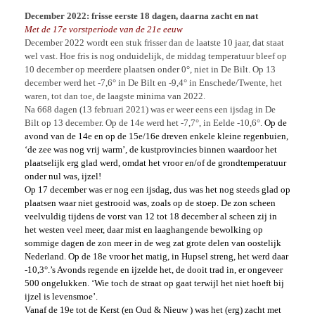
December 2022: frisse eerste 18 dagen, daarna zacht en nat
Met de 17e vorstperiode van de 21e eeuw
December 2022 wordt een stuk frisser dan de laatste 10 jaar, dat staat
wel vast. Hoe fris is nog onduidelijk, de middag temperatuur bleef op
10 december op meerdere plaatsen onder 0°, niet in De Bilt. Op 13
december werd het -7,6° in De Bilt en -9,4° in Enschede/Twente, het
waren, tot dan toe, de laagste minima van 2022.
Na 668 dagen (13 februari 2021) was er weer eens een ijsdag in De
Bilt op 13 december. Op de 14e werd het -7,7°, in Eelde -10,6°.
Op de
avond van de 14e en op de 15e/16e dreven enkele kleine regenbuien,
‘de zee was nog vrij warm’, de kustprovincies binnen waardoor het
plaatselijk erg glad werd, omdat het vroor en/of de grondtemperatuur
onder nul was, ijzel!
Op 17 december was er nog een ijsdag, dus was het nog steeds glad op
plaatsen waar niet gestrooid was, zoals op de stoep. De zon scheen
veelvuldig tijdens de vorst van 12 tot 18 december al scheen zij in
het westen veel meer, daar mist en laaghangende bewolking op
sommige dagen de zon meer in de weg zat grote delen van oostelijk
Nederland. Op de 18e vroor het matig, in Hupsel streng, het werd daar
-10,3°.’s Avonds regende en ijzelde het, de dooit trad in, er ongeveer
500 ongelukken. ‘Wie toch de straat op gaat terwijl het niet hoeft bij
ijzel is levensmoe’.
Vanaf de 19e tot de Kerst (en Oud & Nieuw ) was het (erg) zacht met