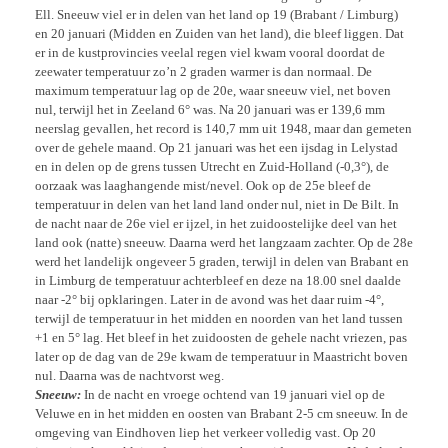
Ell. Sneeuw viel er in delen van het land op 19 (Brabant / Limburg)
en 20 januari (Midden en Zuiden van het land), die bleef liggen. Dat
er in de kustprovincies veelal regen viel kwam vooral doordat de
zeewater temperatuur zo’n 2 graden warmer is dan normaal. De
maximum temperatuur lag op de 20e, waar sneeuw viel, net boven
nul, terwijl het in Zeeland 6° was. Na 20 januari was er 139,6 mm
neerslag gevallen, het record is 140,7 mm uit 1948, maar dan gemeten
over de gehele maand. Op 21 januari was het een ijsdag in Lelystad
en in delen op de grens tussen Utrecht en Zuid-Holland (-0,3°), de
oorzaak was laaghangende mist/nevel. Ook op de 25e bleef de
temperatuur in delen van het land land onder nul, niet in De Bilt. In
de nacht naar de 26e viel er ijzel, in het zuidoostelijke deel van het
land ook (natte) sneeuw. Daarna werd het langzaam zachter. Op de 28e
werd het landelijk ongeveer 5 graden, terwijl in delen van Brabant en
in Limburg de temperatuur achterbleef en deze na 18.00 snel daalde
naar -2° bij opklaringen. Later in de avond was het daar ruim -4°,
terwijl de temperatuur in het midden en noorden van het land tussen
+1 en 5° lag. Het bleef in het zuidoosten de gehele nacht vriezen, pas
later op de dag van de 29e kwam de temperatuur in Maastricht boven
nul. Daarna was de nachtvorst weg.
Sneeuw:
In de nacht en vroege ochtend van 19 januari viel op de
Veluwe en in het midden en oosten van Brabant 2-5 cm sneeuw. In de
omgeving van Eindhoven liep het verkeer volledig vast. Op 20