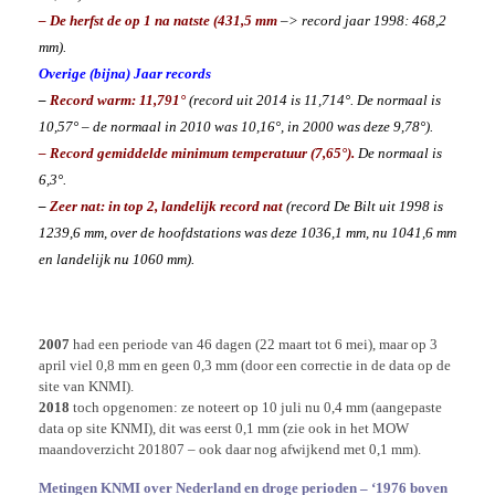
– De herfst de op 1 na natste (431,5 mm
–> record jaar 1998: 468,2
mm
).
Overige (bijna) Jaar records
–
Record warm: 11,791°
(record uit 2014 is 11,714°. De normaal is
10,57° – de normaal in 2010 was 10,16°, in 2000 was deze 9,78°).
– Record gemiddelde minimum temperatuur (7,65°).
De normaal is
6,3°.
–
Zeer nat: in top 2, landelijk record nat
(record De Bilt uit 1998 is
1239,6 mm, over de hoofdstations was deze 1036,1 mm, nu 1041,6 mm
en landelijk nu 1060 mm).
2007
had een periode van 46 dagen (22 maart tot 6 mei), maar op 3
april viel 0,8 mm en geen 0,3 mm (door een correctie in de data op de
site van KNMI).
2018
toch opgenomen: ze noteert op 10 juli nu 0,4 mm (aangepaste
data op site KNMI), dit was eerst 0,1 mm (zie ook in het MOW
maandoverzicht 201807 – ook daar nog afwijkend met 0,1 mm).
Metingen KNMI over Nederland en droge perioden – ‘1976 boven