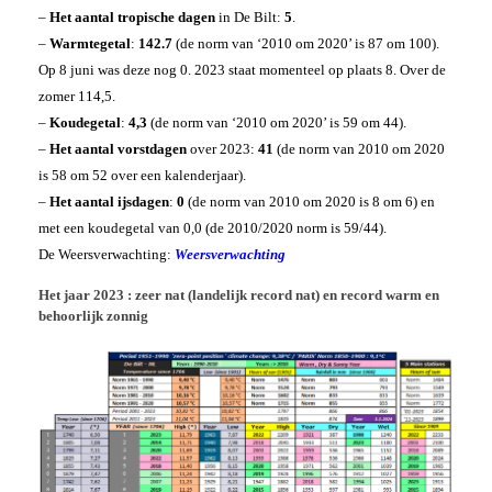
–
Het aantal tropische dagen
in De Bilt:
5
.
–
Warmtegetal
:
142.7
(de norm van ‘2010 om 2020’ is 87 om 100).
Op 8 juni was deze nog 0. 2023 staat momenteel op plaats 8. Over de
zomer 114,5.
–
Koudegetal
:
4,3
(de norm van ‘2010 om 2020’ is 59 om 44).
–
Het aantal vorstdagen
over 2023:
41
(de norm van 2010 om 2020
is 58 om 52 over een kalenderjaar).
–
Het aantal ijsdagen
:
0
(de norm van 2010 om 2020 is 8 om 6) en
met een koudegetal van 0,0 (de 2010/2020 norm is 59/44).
De Weersverwachting:
Weersverwachting
Het jaar 2023 : zeer nat (landelijk record nat) en record warm en
behoorlijk zonnig