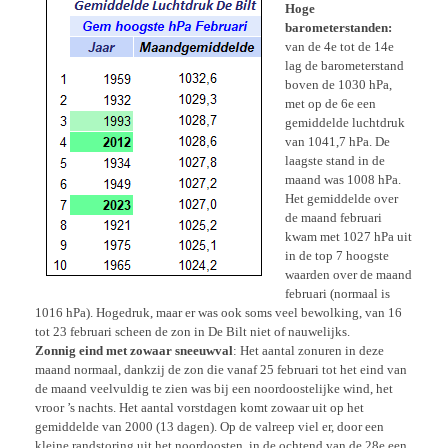
Hoge
barometerstanden:
van de 4e tot de 14e
lag de barometerstand
boven de 1030 hPa,
met op de 6e een
gemiddelde luchtdruk
van 1041,7 hPa. De
laagste stand in de
maand was 1008 hPa.
Het gemiddelde over
de maand februari
kwam met 1027 hPa uit
in de top 7 hoogste
waarden over de maand
februari (normaal is
1016 hPa). Hogedruk, maar er was ook soms veel bewolking, van 16
tot 23 februari scheen de zon in De Bilt niet of nauwelijks.
Zonnig eind met zowaar sneeuwval
: Het aantal zonuren in deze
maand normaal, dankzij de zon die vanaf 25 februari tot het eind van
de maand veelvuldig te zien was bij een noordoostelijke wind, het
vroor ’s nachts. Het aantal vorstdagen komt zowaar uit op het
gemiddelde van 2000 (13 dagen). Op de valreep viel er, door een
kleine randstoring uit het noordoosten, in de ochtend van de 28e een