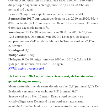
Over de 5 hoofdstations 16 mm, alleen 1959, 1985 en 1986 waren
droger. Op 2 dagen viel er (enige) sneeuw, op 25 en 28 februari,
normaal is 6 dagen.
Er waren 9 dagen waar sprake was van mist, normaal is dat 5.
Zonneschijn:
101,7 uur
, tegenover de norm van 2010 en 2020: 86,4 /
89,6 uur, landelijk 111 uur tegenover 82 om 92 uur normaal. Er waren
6 zonloze dagen (de norm is 7).
Vorstdagen:
13.
De 30 jarige norm van 2000 om 2010 is 13,2 om
12,8 vorstdagen. De normaal van 2020: 11,6 dagen. De laagste
temperatuur was -5,4° op de 8e februari, in Twente werd het -7,1° op
27 februari.
Koudegetal:
0,3
Matige vorst
:
1
dag.
IJsdagen:
0
. De 30 jarige norm van 2000 om 2010 is 2,3 om 1,9
ijsdagen. De normaal van 2020: 1,5 dagen.
KNMI: cijfers over februari
De Lente van 2023 – nat, niet extreem nat, de laatste weken
geheel droog en zonnig
Maart startte fris, over de eerste decade was het 2,9° (normaal 5,6°). De
2e decade van maart was zacht met 8,3° (normaal 6,6°).
Sneeuw viel er op 8 en 10 maart. Daarna werd het zacht en
wisselvalliger weer. De maand maart werd een natte maand,
gemiddeld over het land in de top 4 natste. April startte zonnig na een