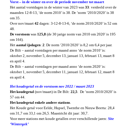
Vorst – in de winter en over de periode november tot maart
Het aantal vorstdagen in de winter van 2023 was
33
: verdeeld over de
maanden 12-8-13, ‘de norm 2010’ is 38. De ‘norm ‘2010/2020’ is 38
om 35.
Over nov/maart
42
dagen: 3-12-8-13-6, ‘de norm 2010/2020’ is 52 om
48.
De vorstsom
was
125,8
(de 30 jarige norm van 2010 om 2020′ is 195
om 164).
Het
aantal ijsdagen
:
2
. De norm ‘2010/2020’ is 8,2 om 6,4 per jaar.
De Bilt – aantal vorstdagen per maand anno ‘de norm 2010’ is:
oktober 2, november 5, december 13, januari 13, februari 13, maart 8
en april 4.
De Bilt – aantal vorstdagen per maand anno ‘de norm 2020’ is:
oktober 1, november 5, december 11, januari 12, februari 12, maart 8
en april 4.
Het koudegetal en de vorstsom nov 2022 / maart 2023
Het koudegetal
(nov/maart) in De Bilt:
22,5
. De ‘norm 2010/2020’ is
57 om 44.
Het
koudegetal enkele andere stations
.
Het Koude getal voor Eelde, Hupsel, Twenthe en Nieuw Beerta:
28,4
om 31,7 om 33,1 om 26,5. Maastricht dit jaar: 30,7.
Voor meer stations met koude getallen over verschillende jaren:
Site
‘Wintergek’