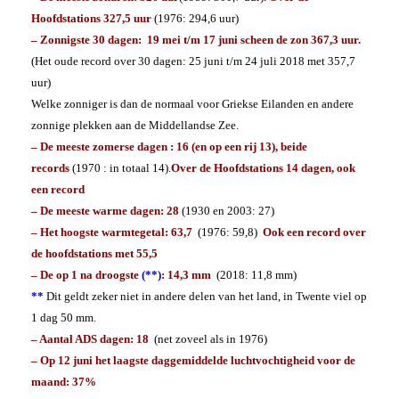
Hoofdstations 327,5 uur
(1976: 294,6 uur)
– Zonnigste 30 dagen: 19 mei t/m 17 juni scheen de zon 367,3 uur.
(Het oude record over 30 dagen: 25 juni t/m 24 juli 2018 met 357,7
uur)
Welke zonniger is dan de normaal voor Griekse Eilanden en andere
zonnige plekken aan de Middellandse Zee.
– De meeste zomerse dagen : 16 (en op een rij 13), beide
records
(1970 : in totaal 14).
Over de Hoofdstations 14 dagen, ook
een record
– De meeste warme dagen: 28
(1930 en 2003: 27)
– Het hoogste warmtegetal: 63,7
(1976: 59,8)
Ook een record over
de hoofdstations met 55,5
– De op 1 na droogste
(**)
: 14,3 mm
(2018: 11,8 mm)
**
Dit geldt zeker niet in andere delen van het land, in Twente viel op
1 dag 50 mm.
– Aantal ADS dagen: 18
(net zoveel als in 1976)
– Op 12 juni het laagste daggemiddelde luchtvochtigheid voor de
maand: 37%