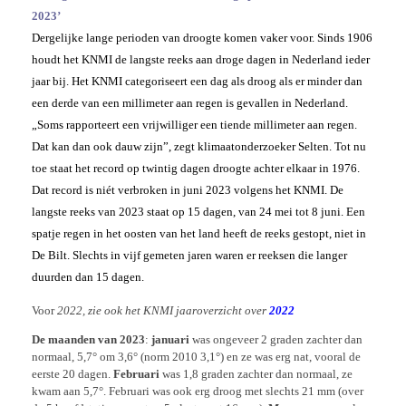
2023’
Dergelijke lange perioden van droogte komen vaker voor. Sinds 1906
houdt het KNMI de langste reeks aan droge dagen in Nederland ieder
jaar bij. Het KNMI categoriseert een dag als droog als er minder dan
een derde van een millimeter aan regen is gevallen in Nederland.
„Soms rapporteert een vrijwilliger een tiende millimeter aan regen.
Dat kan dan ook dauw zijn”, zegt klimaatonderzoeker Selten. Tot nu
toe staat het record op twintig dagen droogte achter elkaar in 1976.
Dat record is niét verbroken in juni 2023 volgens het KNMI. De
langste reeks van 2023 staat op 15 dagen, van 24 mei tot 8 juni. Een
spatje regen in het oosten van het land heeft de reeks gestopt, niet in
De Bilt. Slechts in vijf gemeten jaren waren er reeksen die langer
duurden dan 15 dagen.
Voor
2022, zie ook het KNMI jaaroverzicht over
2022
De maanden van 2023
:
januari
was ongeveer 2 graden zachter dan
normaal, 5,7° om 3,6° (norm 2010 3,1°) en ze was erg nat, vooral de
eerste 20 dagen.
Februari
was 1,8 graden zachter dan normaal, ze
kwam aan 5,7°. Februari was ook erg droog met slechts 21 mm (over