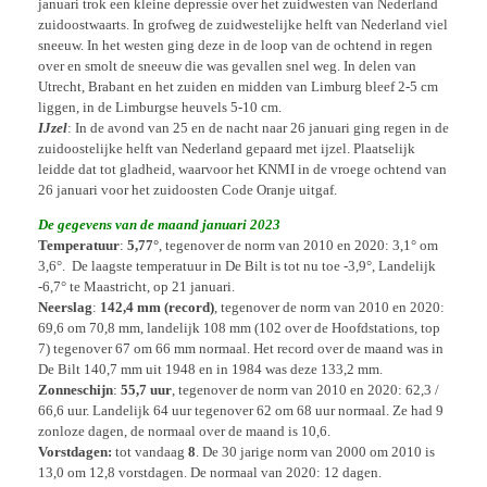
januari trok een kleine depressie over het zuidwesten van Nederland
zuidoostwaarts. In grofweg de zuidwestelijke helft van Nederland viel
sneeuw. In het westen ging deze in de loop van de ochtend in regen
over en smolt de sneeuw die was gevallen snel weg. In delen van
Utrecht, Brabant en het zuiden en midden van Limburg bleef 2-5 cm
liggen, in de Limburgse heuvels 5-10 cm.
IJzel
: In de avond van 25 en de nacht naar 26 januari ging regen in de
zuidoostelijke helft van Nederland gepaard met ijzel. Plaatselijk
leidde dat tot gladheid, waarvoor het KNMI in de vroege ochtend van
26 januari voor het zuidoosten Code Oranje uitgaf.
De gegevens van de maand januari 2023
Temperatuur
:
5,77°
, tegenover de norm van 2010 en 2020: 3,1° om
3,6°. De laagste temperatuur in De Bilt is tot nu toe -3,9°, Landelijk
-6,7° te Maastricht, op 21 januari.
Neerslag
:
142,4 mm (record)
, tegenover de norm van 2010 en 2020:
69,6 om 70,8 mm, landelijk 108 mm (102 over de Hoofdstations, top
7) tegenover 67 om 66 mm normaal. Het record over de maand was in
De Bilt 140,7 mm uit 1948 en in 1984 was deze 133,2 mm.
Zonneschijn
:
55,7 uur
, tegenover de norm van 2010 en 2020: 62,3 /
66,6 uur. Landelijk 64 uur tegenover 62 om 68 uur normaal. Ze had 9
zonloze dagen, de normaal over de maand is 10,6.
Vorstdagen:
tot vandaag
8
. De 30 jarige norm van 2000 om 2010 is
13,0 om 12,8 vorstdagen. De normaal van 2020: 12 dagen.