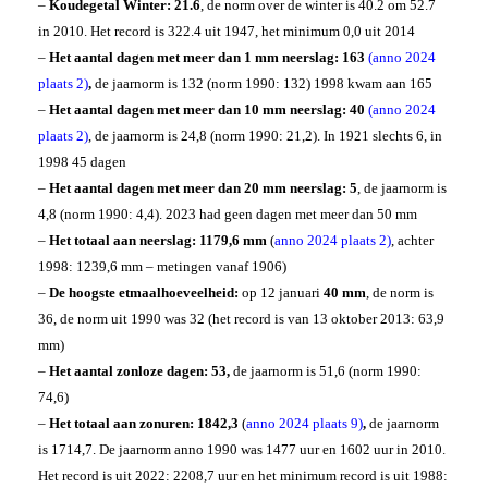
–
Koudegetal Winter:
21.6
, de norm over de winter is 40.2 om 52.7
in 2010. Het record is 322.4 uit 1947, het minimum 0,0 uit 2014
–
Het aantal dagen met meer dan 1 mm neerslag: 163
(anno 2024
plaats 2)
,
de jaarnorm is 132 (norm 1990: 132) 1998 kwam aan 165
–
Het aantal dagen met meer dan 10 mm neerslag: 40
(anno 2024
plaats 2)
, de jaarnorm is 24,8 (norm 1990: 21,2). In 1921 slechts 6, in
1998 45 dagen
–
Het aantal dagen met meer dan 20 mm neerslag: 5
, de jaarnorm is
4,8 (norm 1990: 4,4). 2023 had geen dagen met meer dan 50 mm
–
Het totaal aan neerslag:
1179,6 mm
(
anno 2024 plaats 2)
, achter
1998: 1239,6 mm – metingen vanaf 1906)
–
De hoogste etmaalhoeveelheid:
op 12 januari
40 mm
, de norm is
36, de norm uit 1990 was 32 (het record is van 13 oktober 2013: 63,9
mm)
–
Het aantal zonloze dagen: 53,
de jaarnorm is 51,6 (norm 1990:
74,6)
–
Het totaal aan zonuren:
1842,3
(
anno 2024 plaats 9)
,
de jaarnorm
is 1714,7. De jaarnorm anno 1990 was 1477 uur en 1602 uur in 2010.
Het record is uit 2022: 2208,7 uur en het minimum record is uit 1988: