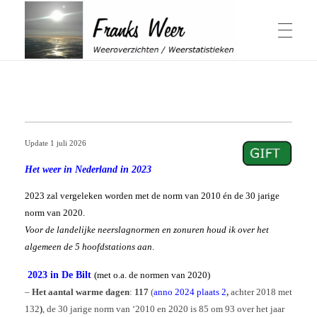
Winter & Herfst
Franks Weer
Weeroverzichten / Weerstatistieken
Actuele Winter
Zomer & Lente
Overzichten Winter
Update 1 juli 2026
Elfstedentocht
Schaalverdeling Hellmangetal
Geschiedenis sneeuwval in Nederland
Het weer in Nederland in 2023
Winter 1979
Weeroverzichten Lente
Jaaroverzichten
Winter 2014
Actuele Zomer
2023 zal vergeleken worden met de norm van 2010 én de 30 jarige
Windchill berekenen
Weeroverzichten Zomer
Herfst
norm van 2020.
Hittegolven
Overzichten Herfst
Warmtegetal
Voor de landelijke neerslagnormen en zonuren houd ik over het
November 1980, 2015 & 2016
1959 bijzonder
Weeroverzicht jaren
’t Weer
algemeen de 5 hoofdstations aan
.
Periode April-September
Zonuren Nederland
Wat is een zonnige dag
Weeroverzicht 2026
2023 in De Bilt
(met o.a. de normen van 2020)
Weeroverzicht 2025
Weeroverzicht 2024
–
Het aantal warme dagen
:
117
(
anno 2024 plaats 2
,
achter 2018 met
Weeroverzicht 2023
Weersverwachting
Over mij
Weeroverzicht 2022
132
)
, de 30 jarige norm van ‘2010 en 2020 is 85 om 93 over het jaar
ADS Dagen