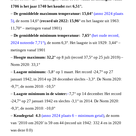
1706
is het jaar 1740 het koudst
met
6,51°.
–
De gemiddelde maximum temperatuur:
15,64°
(anno 2024 plaats
5)
, de norm 14,6° (
record uit 2022: 15,96
° en het laagste uit 1963:
11,70° – metingen vanaf 1901)
–
De gemiddelde minimum temperatuur:
7,65°
(het oude record,
2024 noteerde 7,71°)
, de norm 6,3°. Het laagste is uit 1929: 3,44° –
metingen vanaf 1901
–
Hoogte maximum:
32,2°
op 8 juli (record 37,5° op 25 juli 2019) –
Norm 2020: 33,1°
–
Laagste minimum:
-5,8°
op 1 maart. Het record -24,7° op 27
januari 1942, in 2014 op 28 december slechts –3,3°. De Norm 2020:
-9,7°, de norm 2010: -10,5°
–
Laagste minimum in de winter:
–
7,7°
op 14 december. Het record
-24,7° op 27 januari 1942 en slechts -3,1° in 2014. De Norm 2020:
-9,3°, de norm 2010: -10,0°
–
Koudegetal
:
4.3
(anno 2024 plaats 6 – minimum getal)
, de norm
van ‘2010 om 2020’ is 59 om 44 (record uit 1942: 332.4 en in 2020
was deze 0.0)