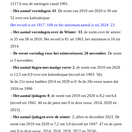
1217,6 uur, de metingen vanaf 1901.
–
Het aantal vorstdagen:
41
. De norm van 2010 om 2020 is 58 om
52 over een kalenderjaar.
Het record is uit 1917: 108 en
het minimum aantal is uit 2024: 23
.
–
Het aantal vorstdagen over de Winter
:
33
, de norm over de winter
is 35 om 38 in 2010. Het record is 81 uit 1963, het minimum is 10 uit
2014
–
De eerste vorstdag voor het winterseizoen:
26 november
. De norm
is 3 november.
–
Het aantal dagen met matige vorst:
2
, de norm van 2010 om 2020
is 12,5 om 9,9 over een kalenderjaar (record uit 1963: 56).
In de 21e eeuw hadden 2014 en 2020 er 0. In de 20e eeuw waren dat
1916 en 1990
–
Het aantal ijsdagen:
0
, de norm van 2010 om 2020 is 8,2 om 6,4
(record uit 1942: 46 en de jaren met 0 in deze eeuw: 2014, 2020 en
2023).
–
Het aantal ijsdagen over de winter
:
2
, allen in december 2022. De
norm van 2010 om 2020 is 7,2 om 5,9 (record uit 1947: 47 en de jaren
met 0 in deze eeuw: 2014, 2016, 2020, 2022 en 2024).