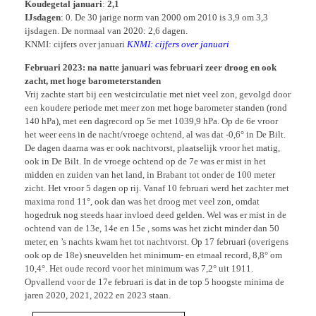
Koudegetal januari
:
2,1
IJsdagen
: 0. De 30 jarige norm van 2000 om 2010 is 3,9 om 3,3
ijsdagen. De normaal van 2020: 2,6 dagen.
KNMI: cijfers over januari
KNMI: cijfers over januari
Februari 2023: na natte januari was februari zeer droog en ook
zacht, met hoge barometerstanden
Vrij zachte start bij een westcirculatie met niet veel zon, gevolgd door
een koudere periode met meer zon met hoge barometer standen (rond
140 hPa), met een dagrecord op 5e met 1039,9 hPa. Op de 6e vroor
het weer eens in de nacht/vroege ochtend, al was dat -0,6° in De Bilt.
De dagen daarna was er ook nachtvorst, plaatselijk vroor het matig,
ook in De Bilt. In de vroege ochtend op de 7e was er mist in het
midden en zuiden van het land, in Brabant tot onder de 100 meter
zicht. Het vroor 5 dagen op rij. Vanaf 10 februari werd het zachter met
maxima rond 11°, ook dan was het droog met veel zon, omdat
hogedruk nog steeds haar invloed deed gelden. Wel was er mist in de
ochtend van de 13e, 14e en 15e , soms was het zicht minder dan 50
meter, en ’s nachts kwam het tot nachtvorst. Op 17 februari (overigens
ook op de 18e) sneuvelden het minimum- en etmaal record, 8,8° om
10,4°. Het oude record voor het minimum was 7,2° uit 1911.
Opvallend voor de 17e februari is dat in de top 5 hoogste minima de
jaren 2020, 2021, 2022 en 2023 staan.