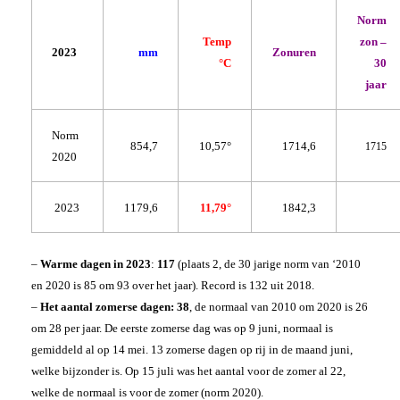
Norm
Temp
zon –
2023
mm
Zonuren
°C
30
jaar
Norm
854,7
10,57°
1714,6
1715
2020
2023
1179,6
11,79°
1842,3
–
Warme dagen in 2023
:
117
(plaats 2, de 30 jarige norm van ‘2010
en 2020 is 85 om 93 over het jaar). Record is 132 uit 2018.
–
Het aantal zomerse dagen:
38
, de normaal van 2010 om 2020 is 26
om 28 per jaar. De eerste zomerse dag was op 9 juni, normaal is
gemiddeld al op 14 mei. 13 zomerse dagen op rij in de maand juni,
welke bijzonder is. Op 15 juli was het aantal voor de zomer al 22,
welke de normaal is voor de zomer (norm 2020).