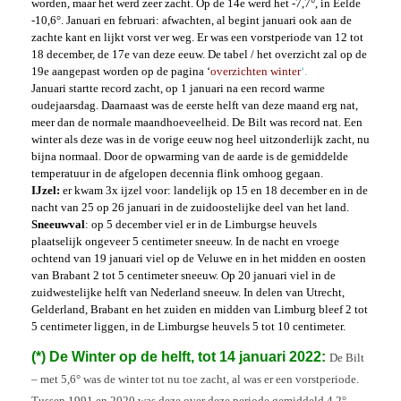
worden, maar het werd zeer zacht. Op de 14e werd het -7,7°, in Eelde
-10,6°. Januari en februari: afwachten, al begint januari ook aan de
zachte kant en lijkt vorst ver weg. Er was een vorstperiode van 12 tot
18 december, de 17e van deze eeuw. De tabel / het overzicht zal op de
19e aangepast worden op de pagina ‘
overzichten winter
‘.
Januari startte record zacht, op 1 januari na een record warme
oudejaarsdag. Daarnaast was de eerste helft van deze maand erg nat,
meer dan de normale maandhoeveelheid. De Bilt was record nat. Een
winter als deze was in de vorige eeuw nog heel uitzonderlijk zacht, nu
bijna normaal. Door de opwarming van de aarde is de gemiddelde
temperatuur in de afgelopen decennia flink omhoog gegaan.
IJzel:
er kwam 3x ijzel voor: landelijk op 15 en 18 december en in de
nacht van 25 op 26 januari in de zuidoostelijke deel van het land.
Sneeuwval
: op 5 december viel er in de Limburgse heuvels
plaatselijk ongeveer 5 centimeter sneeuw. In de nacht en vroege
ochtend van 19 januari viel op de Veluwe en in het midden en oosten
van Brabant 2 tot 5 centimeter sneeuw. Op 20 januari viel in de
zuidwestelijke helft van Nederland sneeuw. In delen van Utrecht,
Gelderland, Brabant en het zuiden en midden van Limburg bleef 2 tot
5 centimeter liggen, in de Limburgse heuvels 5 tot 10 centimeter.
(*) De Winter op de helft, tot 14 januari 2022:
De Bilt
– met 5,6° was de winter tot nu toe zacht, al was er een vorstperiode.
Tussen 1991 en 2020 was deze over deze periode gemiddeld 4,2°,