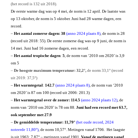
Weeroverzicht 2021
(het record is 132 uit 2018).
Dagrecords
Archief Jaren
Windchill berekenen
De eerste warme dag was op 4 mei, de norm is 12 april. De laatste was
Bijzonder
Hitte Moskou 2010
op 13 oktober, de norm is 5 oktober. Juni had 28 warme dagen, een
Franks weer
Hitte Finland 2025
Gift
record.
Nat UK & Sneeuw 2016
Haarlems gegevens
Koude Maart 2013
–
Het aantal zomerse dagen:
38
(anno 2024 plaats 8)
, de norm is 28
Foto’s
Rolwolk 2012
Nine Star Ki
(record uit 2018: 55). De eerste zomerse dag was op 9 juni, de norm is
Basis van Nine Star Ki
RIP
14 mei. Juni had 16 zomerse dagen, een record.
Your 3 stars
Aad
Magic Square
Hans Baars
–
Het aantal tropische dagen
:
5
, de norm van ‘2010 om 2020’ is 3,9
Boeken NSK
Geert Jan van Oldenborgh
Hans de Jong
om 5
Jan Buisman
–
De hoogste maximum temperatuur: 32,2°,
de norm 33,1° (record
uit 2019: 37,5°)
–
Het warmtegetal
:
142.7
(anno 2024 plaats 8)
, de norm van ‘2010
om 2020’ is 87 om 100 (record uit 2006: 201.3)
–
Het warmtegetal over de zomer: 114.5
(anno 2024 plaats 12)
, de
norm van ‘2010 om 2020’ is 78 om 88.
Juni had een record
met
63.7,
ook september met 27.9
–
De gemiddelde temperatuur:
11,79°
(het oude record, 2024
noteerde 11,80°)
, de norm 10,57°. Metingen vanaf 1706. Het laagste
is uit 1963: 7,87° – metingen vanaf 1901.
Vanaf
de metingen vanaf