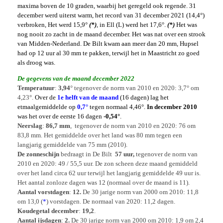
maxima boven de 10 graden, waarbij het geregeld ook regende. 31
december werd uiterst warm, het record van 31 december 2021 (14,4°)
verbroken, Het werd 15,9°
(*)
, in Ell (L) werd het 17,6°.
(*)
Het was
nog nooit zo zacht in de maand december. Het was nat over een strook
van Midden-Nederland. De Bilt kwam aan meer dan 20 mm, Hupsel
had op 12 uur al 30 mm te pakken, terwijl het in Maastricht zo goed
als droog was.
De gegevens van de maand december 2022
Temperatuur
:
3,94
° tegenover de norm van 2010 en 2020: 3,7° om
4,23°.
Over de
1e helft van de maand
(16 dagen) lag het
etmaalgemiddelde op
0,7°
tegen normaal 4,46°.
In
december 2010
was het over de eerste 16 dagen
-0,54°
.
Neerslag
:
86,7 mm
, tegenover de norm van 2010 en 2020: 76 om
83,8 mm. Het gemiddelde over het land was 80 mm tegen een
langjarig gemiddelde van 75 mm (2010).
De zonneschijn
bedraagt in De Bilt
57 uur,
tegenover de norm van
2010 en 2020: 49 / 55,5 uur. De zon scheen deze maand gemiddeld
over het land circa 62 uur terwijl het langjarig gemiddelde 49 uur is.
Het aantal zonloze dagen was 12 (normaal over de maand is 11).
Aantal vorstdagen
:
12.
De 30 jarige norm van 2000 om 2010: 11,8
om 13,0 (
*
) vorstdagen. De normaal van 2020: 11,2 dagen.
Koudegetal december
:
19,2
.
Aantal ijsdagen
:
2.
De 30 jarige norm van 2000 om 2010: 1,9 om 2,4