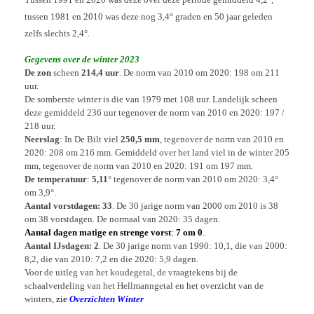
tussen 1981 en 2010 was deze nog 3,4° graden en 50 jaar geleden
zelfs slechts 2,4°.
Gegevens over de winter 2023
De zon
scheen
214,4 uur
. De norm van 2010 om 2020: 198 om 211
uur.
De somberste winter is die van 1979 met 108 uur. Landelijk scheen
deze gemiddeld 236 uur tegenover de norm van 2010 en 2020: 197 /
218 uur.
Neerslag
: In De Bilt viel
250,5 mm
, tegenover de norm van 2010 en
2020: 208 om 216 mm. Gemiddeld over het land viel in de winter 205
mm, tegenover de norm van 2010 en 2020: 191 om 197 mm.
De temperatuur
:
5,11
° tegenover de norm van 2010 om 2020: 3,4°
om 3,9°.
Aantal vorstdagen:
33
. De 30 jarige norm van 2000 om 2010 is 38
om 38 vorstdagen. De normaal van 2020: 35 dagen.
Aantal dagen matige en strenge vorst
:
7 om 0
.
Aantal IJsdagen:
2
. De 30 jarige norm van 1990: 10,1, die van 2000:
8,2, die van 2010: 7,2 en die 2020: 5,9 dagen.
Voor de uitleg van het koudegetal, de vraagtekens bij de
schaalverdeling van het Hellmanngetal en het overzicht van de
winters,
zie
Overzichten Winter