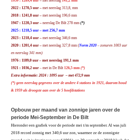
1959 : 1289,4 uur
–
met neerslag
141,2 mm
2022 : 1270,5 uur –
met neerslag 313,8, mm
2018 : 1241,8 uur –
met neerslag 196,6 mm
1947 : 1220,3 uur –
neerslag De Bilt 278 mm
(*)
2025 : 1218,5 uur – met 256,7 mm
2023 : 1218,4 uur –
met neerslag 346,6 mm
2020 : 1201,4 uur –
met neerslag 327,8 mm (
Norm 2020
– zonuren 1003 uur
en neerslag 341 mm)
1976 : 1189,0 uur –
met neerslag 191,1 mm
1921 : 1036,2 uur
– met in De Bilt
126,5 mm
(*)
Extra informatie: 2024 :
1095 uur – met 472,9 mm
(*)
geen neerslag gegevens over de andere 4 stations in 1921, daarom houd
ik
1959 als droogste aan over de 5 hoofdstations
Opbouw per maand van zonnige jaren over de
periode Mei-September in De Bilt
Hieronder een grafiek voor de periode mei t/m september. Al was juli
2018 record zonnig met 340,6 uur zon, waarmee ze de zonnigste