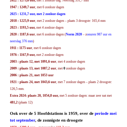
2022
: 1273,6 uur,
met 1 zonloze dag. Neerslag 331,7 mm
1947 : 1249,7 uur
, met 6 zonloze dagen
2025 : 1231,7 uur, met 2 zonloze dagen
2018 : 1225,9 uur
, met 2 zonloze dagen – plaats 3 droogste: 165,4 mm
2023 : 1193,5 uur,
met 4 zonloze dagen
2020 : 1187,6 uur
, met 6 zonloze dagen (
Norm 2020
– z
onuren 987 uur en
neerslag 376 mm
)
1911 : 1175 uur
, met 6 zonloze dagen
1976 : 1167,9 uur,
met 2 zonloze dagen
2003 : plaats 12, met 1091,6 uur
, met 4 zonloze dagen
2009 : plaats 13, met 1087,2 uur
, met
0
zonloze dagen
2006 : plaats 21, met 1053 uur
1921 : plaats 24, met 1043,6 uur
, met 7 zonloze dagen – plaats 2 droogste:
126,5 mm.
Extra 2024:
plaats 20, 1054,8 uur,
met 5 zonloze dagen: maar zeer nat met
481,2
(plaats 12)
Ook over de 5 Hoofdstations is 1959, over de
periode mei
tot september
, de zonnigste en droogste