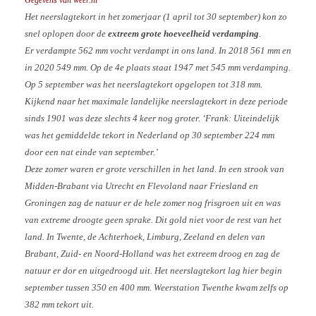
Gegevens van weer.nl
Het neerslagtekort in het zomerjaar (1 april tot 30 september) kon zo
snel oplopen door de
extreem grote hoeveelheid verdamping
.
Er verdampte 562 mm vocht verdampt in ons land. In 2018 561 mm en
in 2020 549 mm. Op de 4e plaats staat 1947 met 545 mm verdamping.
Op 5 september was het neerslagtekort opgelopen tot 318 mm.
Kijkend naar het maximale landelijke neerslagtekort in deze periode
sinds 1901 was deze slechts 4 keer nog groter. ‘Frank: Uiteindelijk
was het gemiddelde tekort in Nederland op 30 september 224 mm
door een nat einde van september.’
Deze zomer waren er grote verschillen in het land. In een strook van
Midden-Brabant via Utrecht en Flevoland naar Friesland en
Groningen zag de natuur er de hele zomer nog frisgroen uit en was
van extreme droogte geen sprake. Dit gold niet voor de rest van het
land. In Twente, de Achterhoek, Limburg, Zeeland en delen van
Brabant, Zuid- en Noord-Holland was het extreem droog en zag de
natuur er dor en uitgedroogd uit. Het neerslagtekort lag hier begin
september tussen 350 en 400 mm. Weerstation Twenthe kwam zelfs op
382 mm tekort uit.