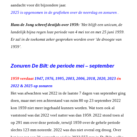
Weeroverzicht 2021
Dagrecords
aandacht voor dit bijzondere jaar.
Archief Jaren
Windchill berekenen
2025 is opgenomen in de grafieken over de neerslag en zonuren .
Bijzonder
Hitte Moskou 2010
Franks weer
Hitte Finland 2025
Hans de Jong schreef destijds over 1959:
‘Het blijft een unicum, de
Gift
Nat UK & Sneeuw 2016
Haarlems gegevens
Koude Maart 2013
landelijk bijna regen loze periode van 4 mei tot en met 25 juni 1959.
Foto’s
Rolwolk 2012
Nine Star Ki
Er zal in de toekomst zeker gesproken worden over ‘de droogte van
Basis van Nine Star Ki
RIP
1959’.
Your 3 stars
Aad
Magic Square
Hans Baars
Boeken NSK
Geert Jan van Oldenborgh
Hans de Jong
Zonuren De Bilt: de periode mei – september
Jan Buisman
1959 verslaat
1947, 1976, 1995, 2003, 2006, 2018, 2020, 2023
én
2022 & 2025 op zonuren
Het was afwachten wat 2022 in de laatste 7 dagen van september ging
doen, maar met een achterstand van ruim 80 op 23 september 2022
kon 1959 niet meer ingehaald kunnen worden. Wat toen ook al
vaststond was dat 2022 veel natter was dan 1959. 2022 stond toen al
op 291 mm over deze periode, terwijl 1959 over de gehele periode
slechts 123 mm noteerde. 2022 was dus niet overal erg droog. Over