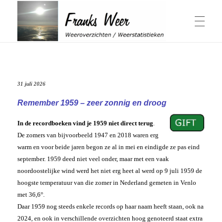
Winter & Herfst
Franks Weer
Weeroverzichten / Weerstatistieken
31 juli 2026
Actuele Winter
Zomer & Lente
Overzichten Winter
Elfstedentocht
Remember 1959 – zeer zonnig en droog
Schaalverdeling Hellmangetal
Geschiedenis sneeuwval in Nederland
In de recordboeken vind je 1959 niet direct terug
.
Winter 1979
Weeroverzichten Lente
Jaaroverzichten
Winter 2014
De zomers van bijvoorbeeld 1947 en 2018 waren erg
Actuele Zomer
Windchill berekenen
Weeroverzichten Zomer
Herfst
warm en voor beide jaren begon ze al in mei en eindigde ze pas eind
Hittegolven
Overzichten Herfst
september. 1959 deed niet veel onder, maar met een vaak
Warmtegetal
November 1980, 2015 & 2016
1959 bijzonder
noordoostelijke wind werd het niet erg heet al werd op 9 juli 1959 de
Weeroverzicht jaren
’t Weer
Periode April-September
Zonuren Nederland
hoogste temperatuur van die zomer in Nederland gemeten in Venlo
Wat is een zonnige dag
Weeroverzicht 2026
Weeroverzicht 2025
met 36,6°.
Weeroverzicht 2024
Daar 1959 nog steeds enkele records op haar naam heeft staan, ook na
Weeroverzicht 2023
Weersverwachting
Over mij
Weeroverzicht 2022
2024, en ook in verschillende overzichten hoog genoteerd staat extra
ADS Dagen