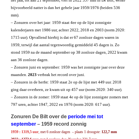
het jaar, tot aan 21 september, viel in 2022 557 mm in De Bilt, welke
bijvoorbeeld natter is dan het gehele jaar 1959/1976 (beiden 536
mm).
– Zonuren over het jaar: 1959 staat 4ee op de lijst zonnigste
kalenderjaren met 1986 uur, achter 2022, 2018 en 2003 (norm 2020:
1715 uur). Opvallend hierbij is dat er 67 zonloze dagen waren in
1959, terwijl dat aantal tegenwoordig gemiddeld 45 dagen is. Zo
stond 1959 na de maand september op 38 zonloze dagen, 2022 kwam
aan 36 zonloze dagen.
– Zonuren juni en september: 1959 was het zonnigste jaar over deze
maanden.
2023
verbrak het record over juni.
– Zonuren in de herfst: 1959 staat 2e op de lijst met 449 uur. 2018
ging daar overheen, ze kwam uit op 457 uur (norm 2020: 340 uur).
– Zonuren in de zomer: 1959 staat 4e op de lijst zonnigste zomers met
797 uren, achter 1947, 2022 en 1976 (norm 2020: 617 uur).
Zonuren De Bilt over de
periode mei tot
september
– 1959 record zonnig
1959 : 1319,5 uur
, met 6 zonloze dagen – plaats 1 droogste:
122,7 mm