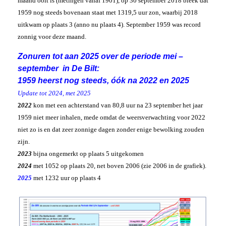
maand ooit is (metingen vanaf 1901), op 30 september 2018 bleek dat
1959 nog steeds bovenaan staat met 1319,5 uur zon, waarbij 2018
uitkwam op plaats 3 (anno nu plaats 4). September 1959 was record
zonnig voor deze maand.
Zonuren tot aan 2025 over de periode mei –
september in De Bilt:
1959 heerst nog steeds, óók na 2022 en 2025
Update tot 2024, met 2025
2
022
kon met een achterstand van 80,8 uur na 23 september het jaar
1959 niet meer inhalen, mede omdat de weersverwachting voor 2022
niet zo is en dat zeer zonnige dagen zonder enige bewolking zouden
zijn.
2023
bijna ongemerkt op plaats 5 uitgekomen
2024
met 1052 op plaats 20, net boven 2006 (zie 2006 in de grafiek).
2025
met 1232 uur op plaats 4