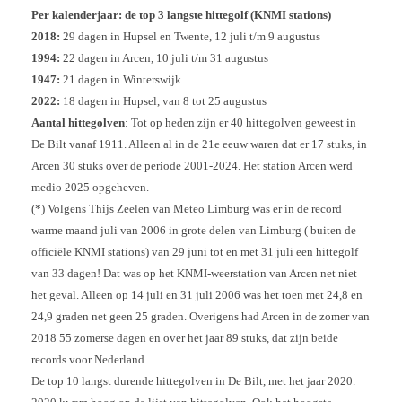
Per kalenderjaar: de top 3 langste hittegolf (KNMI stations)
2018:
29 dagen in Hupsel en Twente, 12 juli t/m 9 augustus
1994:
22 dagen in Arcen, 10 juli t/m 31 augustus
1947:
21 dagen in Winterswijk
2022:
18 dagen in Hupsel, van 8 tot 25 augustus
Aantal hittegolven
: Tot op heden zijn er 40 hittegolven geweest in
De Bilt vanaf 1911. Alleen al in de 21e eeuw waren dat er 17 stuks, in
Arcen 30 stuks over de periode 2001-2024. Het station Arcen werd
medio 2025 opgeheven.
(*) Volgens Thijs Zeelen van Meteo Limburg was er in de record
warme maand juli van 2006 in grote delen van Limburg ( buiten de
officiële KNMI stations) van 29 juni tot en met 31 juli een hittegolf
van 33 dagen! Dat was op het KNMI-weerstation van Arcen net niet
het geval. Alleen op 14 juli en 31 juli 2006 was het toen met 24,8 en
24,9 graden net geen 25 graden. Overigens had Arcen in de zomer van
2018 55 zomerse dagen en over het jaar 89 stuks, dat zijn beide
records voor Nederland.
De top 10 langst durende hittegolven in De Bilt, met het jaar 2020.