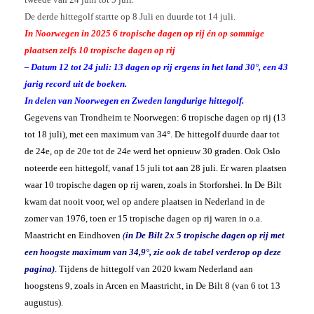
De derde hittegolf startte op 8 Juli en duurde tot 14 juli.
In Noorwegen in 2025 6 tropische dagen op rij én op sommige
plaatsen zelfs 10 tropische dagen op rij
Datum 12 tot 24 juli: 13 dagen op rij ergens in het land 30°, een 43
–
jarig record uit de boeken.
In delen van Noorwegen en Zweden langdurige hittegolf.
Gegevens van Trondheim te Noorwegen: 6 tropische dagen op rij (13
tot 18 juli), met een maximum van 34°. De hittegolf duurde daar tot
de 24e, op de 20e tot de 24e werd het opnieuw 30 graden.
Ook Oslo
noteerde een hittegolf, vanaf 15 juli tot aan 28 juli. Er waren plaatsen
waar 10 tropische dagen op rij waren, zoals in Storforshei. In De Bilt
kwam dat nooit voor, wel op andere plaatsen in Nederland in de
zomer van 1976, toen er 15 tropische dagen op rij waren in o.a.
Maastricht en Eindhoven
(
in De Bilt 2x 5 tropische dagen op rij met
een hoogste maximum van 34,9°, zie ook de tabel verderop op deze
pagina
)
. Tijdens de hittegolf van 2020 kwam Nederland aan
hoogstens 9, zoals in Arcen en Maastricht, in De Bilt 8 (van 6 tot 13
augustus)
.