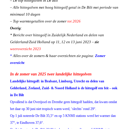
– De top hittegolven in De Bilt
– Alle hittegolven met hoog hittegolf getal in De Bilt met periode van
minimaal 10 dagen
– Top warmtegetallen over de zomer
tot 2026
Overig
:
* Bericht over hittegolf in Zuidelijk Nederland en delen van
Gelderland/Zuid Holland op 11, 12 en 13 juni 2023 –
zie
weeroverzicht 2023
*
Alles over de zomers & haar overzichten zie pagina:
Zomer
overzicht
In de zomer van 2025 twee landelijke hittegolven
Landelijke hittegolf: in Brabant, Limburg, Utrecht en delen van
Gelderland, Zeeland, Zuid- & Noord Holland is de hittegolf een feit – ook
in De Bilt
Opvallend is dat Overijssel en Drenthe geen hittegolf hadden, dat kwam omdat
het daar op 30 juni niet tropisch warm werd, ‘slechts’ rond 29°.
Op 1 juli noteerde De Bilt 35,5° en op 5 KNMI stations werd het warmer dan
37°, te Eindhoven 37,6°.