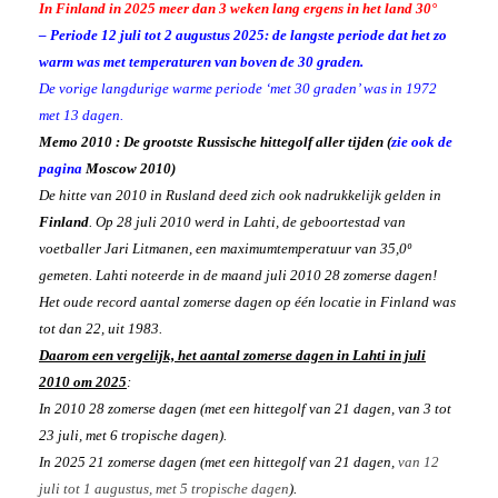
In Finland in 2025 meer dan 3 weken lang ergens in het land 30°
– Periode 12 juli tot 2 augustus 2025: de langste periode dat het zo
warm was met temperaturen van boven de 30 graden.
De vorige langdurige warme periode ‘met 30 graden’ was in 1972
met 13 dagen.
Memo 2010 : De grootste Russische hittegolf aller tijden (
zie ook de
pagina
Moscow 2010)
De hitte van 2010 in Rusland deed zich ook nadrukkelijk gelden in
Finland
. Op 28 juli 2010 werd in Lahti, de geboortestad van
voetballer Jari Litmanen, een maximumtemperatuur van 35,0º
gemeten.
Lahti noteerde in de maand juli 2010 28 zomerse dagen!
Het oude record aantal zomerse dagen op één locatie in Finland was
tot dan 22, uit 1983.
Daarom een vergelijk, het aantal zomerse dagen in Lahti in juli
2010 om 2025
:
In 2010 28 zomerse dagen (met een hittegolf van 21 dagen, van 3 tot
23 juli, met 6 tropische dagen).
In 2025 21 zomerse dagen (met een hittegolf van 21 dagen,
van 12
juli tot 1 augustus, met 5 tropische dagen
).