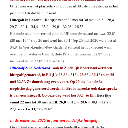
Weeroverzicht 2021
Dagrecords
Archief Jaren
Op 23 mei was het plaatselijk in Londen al 30°, de vroegste dag in het
Windchill berekenen
Bijzonder
jaar in de UK dat het 30° werd.
Hitte Moskou 2010
Franks weer
Hittegolf in Londen
: Het rijtje vanaf 22 mei tot 30 mei: 26,5 – 28,4 –
Hitte Finland 2025
Gift
Nat UK & Sneeuw 2016
29,7 – 32,1 – 34,4 – 35,0 – 29,8 – 32,0° – 26,5°.
Haarlems gegevens
Koude Maart 2013
Foto’s
Het oude maximum record voor de UK voor de maand mei was 32,8°
Rolwolk 2012
Nine Star Ki
(29 mei 1944), op 26 mei werd het 35,1° (op 25 mei 2026 werd het al
Basis van Nine Star Ki
RIP
Your 3 stars
Aad
34,8° in West-Londen -Kew Gardens) en werd het ook record warm
Magic Square
Hans Baars
Boeken NSK
Geert Jan van Oldenborgh
over mei in Wales te Cardiff, Bute Park op 26 mei met 32,9° (op 25
Hans de Jong
mei werd het al 32,6° te Hawarden).
Jan Buisman
Hittegolf Zuid-Nederland
:
ook in Zuidelijk-Nederland werd een
hittegolf genoteerd, in Ell (L): 26,8° – 31° – 28,6° – 30,1° en op 26
mei 32,5°. Ze duurde nog even voort. Op 29 mei kon de 3e
tropische dag genoteerd worden in Brabant, zodat ook daar sprake
is van een hittegolf. Op deze dag werd het 33,7° te Ell:
Het rijtje
vanaf 22 mei tot 30 mei te Ell: 26,8 – 31,0 – 28,6 – 30,1 – 32,5 –
27,1 – 27,1 – 33,7 en 29,6°
.
In de zomer van 2026 in juni een landelijke hittegolf
Op 25 juni was er sprake van een landelijke hittegolf, de 3e