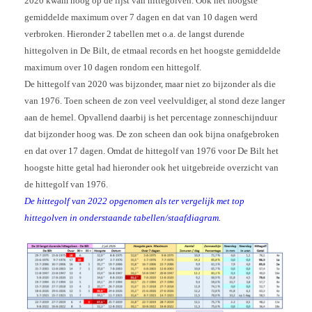
2020 kwam hoog op de lijst van hittegolven. Ook het hoogste
gemiddelde maximum over 7 dagen en dat van 10 dagen werd
verbroken. Hieronder 2 tabellen met o.a. de langst durende
hittegolven in De Bilt, de etmaal records en het hoogste gemiddelde
maximum over 10 dagen rondom een hittegolf.
De hittegolf van 2020 was bijzonder, maar niet zo bijzonder als die
van 1976. Toen scheen de zon veel veelvuldiger, al stond deze langer
aan de hemel. Opvallend daarbij is het percentage zonneschijnduur
dat bijzonder hoog was. De zon scheen dan ook bijna onafgebroken
en dat over 17 dagen. Omdat de hittegolf van 1976 voor De Bilt het
hoogste hitte getal had hieronder ook het uitgebreide overzicht van
de hittegolf van 1976.
De hittegolf van 2022 opgenomen als ter vergelijk met top
hittegolven in onderstaande tabellen/staafdiagram.