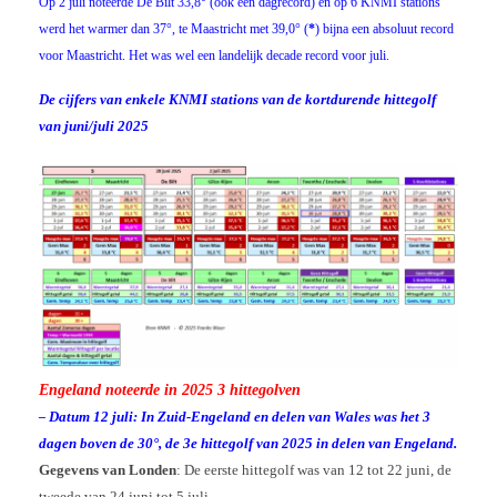
Op 2 juli noteerde De Bilt 33,8° (ook een dagrecord) en op 6 KNMI stations
werd het warmer dan 37°, te Maastricht met 39,0° (
*
) bijna een absoluut record
voor Maastricht. Het was wel een landelijk decade record voor juli.
De cijfers van enkele KNMI stations van de kortdurende hittegolf
van juni/juli 2025
Engeland noteerde in 2025 3 hittegolven
Datum 12 juli: In Zuid-Engeland en delen van Wales was het 3
–
dagen boven de 30°, de 3e hittegolf van 2025 in delen van Engeland.
Gegevens van Londen
: De eerste hittegolf was van 12 tot 22 juni, de
tweede van 24 juni tot 5 juli.