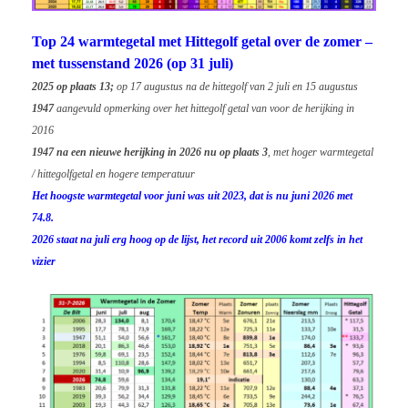
Top 24 warmtegetal met Hittegolf getal over de zomer –
met tussenstand 2026 (op 31 juli)
2025 op plaats 13;
op 17 augustus na de hittegolf van 2 juli en 15 augustus
1947
aangevuld opmerking over het hittegolf getal van voor de herijking in
2016
1947 na een nieuwe herijking in 2026 nu op plaats 3
, met hoger warmtegetal
/ hittegolfgetal en hogere temperatuur
Het hoogste warmtegetal voor juni was uit 2023, dat is nu juni 2026 met
74.8.
2026 staat na juli erg hoog op de lijst, het record uit 2006 komt zelfs in het
vizier