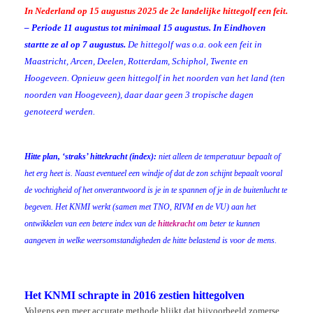
In Nederland op 15 augustus 2025 de 2e landelijke hittegolf een feit.
– Periode 11 augustus tot minimaal 15 augustus. In Eindhoven
startte ze al op 7 augustus.
De hittegolf was o.a. ook een feit in
Maastricht, Arcen, Deelen, Rotterdam, Schiphol, Twente en
Hoogeveen. Opnieuw geen hittegolf in het noorden van het land (ten
noorden van Hoogeveen), daar daar geen 3 tropische dagen
genoteerd werden.
dag
Hitte plan, ‘straks’ hittekracht (index):
niet alleen de temperatuur bepaalt of
het erg heet is. Naast eventueel een windje of dat de zon schijnt bepaalt vooral
de vochtigheid of het onverantwoord is je in te spannen of je in de buitenlucht te
begeven. Het KNMI werkt (samen met TNO, RIVM en de VU) aan het
ontwikkelen van een betere index van de
hittekracht
om beter te kunnen
aangeven in welke weersomstandigheden de hitte belastend is voor de mens.
Het KNMI schrapte in 2016 zestien hittegolven
Volgens een meer accurate methode blijkt dat bijvoorbeeld zomerse