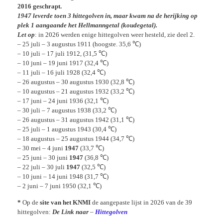
2016 geschrapt.
1947 leverde toen 3 hittegolven in, maar kwam na de herijking op
plek 1 aangaande het Hellmanngetal (koudegetal).
Let op
: in 2026 werden enige hittegolven weer hesteld, zie deel 2.
– 25 juli – 3 augustus 1911 (hoogste. 35,6 ℃)
– 10 juli – 17 juli 1912, (31,5 ℃)
– 10 juni – 19 juni 1917 (32,4 ℃)
– 11 juli – 16 juli 1928 (32,4 ℃)
– 26 augustus – 30 augustus 1930 (32,8 ℃)
– 10 augustus – 21 augustus 1932 (33,2 ℃)
– 17 juni – 24 juni 1936 (32,1 ℃)
– 30 juli – 7 augustus 1938 (33,2 ℃)
– 26 augustus – 31 augustus 1942 (31,1 ℃)
– 25 juli – 1 augustus 1943 (30,4 ℃)
– 18 augustus – 25 augustus 1944 (34,7 ℃)
– 30 mei – 4 juni
1947
(33,7 ℃)
– 25 juni – 30 juni
1947
(36,8 ℃)
– 22 juli – 30 juli
1947
(32,5 ℃)
– 10 juni – 14 juni 1948 (31,7 ℃)
– 2 juni – 7 juni 1950 (32,1 ℃)
*
Op de
site van het KNMI
de aangepaste lijst in 2026 van de 39
hittegolven:
De Link naar
–
Hittegolven