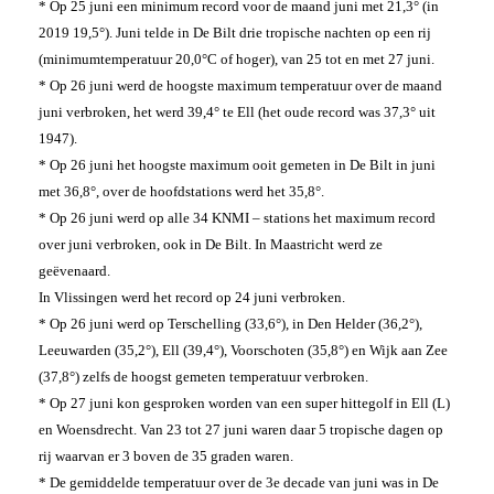
* Op 25 juni een minimum record voor de maand juni met 21,3° (in
2019 19,5°). Juni telde in De Bilt drie tropische nachten op een rij
(minimumtemperatuur 20,0°C of hoger), van 25 tot en met 27 juni.
* Op 26 juni werd de hoogste maximum temperatuur over de maand
juni verbroken, het werd 39,4° te Ell (het oude record was 37,3° uit
1947).
* Op 26 juni het hoogste maximum ooit gemeten in De Bilt in juni
met 36,8°, over de hoofdstations werd het 35,8°.
* Op 26 juni werd op alle 34 KNMI – stations het maximum record
over juni verbroken, ook in De Bilt. In Maastricht werd ze
geëvenaard.
In Vlissingen werd het record op 24 juni verbroken.
* Op 26 juni werd op Terschelling (33,6°), in Den Helder (36,2°),
Leeuwarden (35,2°), Ell (39,4°), Voorschoten (35,8°) en Wijk aan Zee
(37,8°) zelfs de hoogst gemeten temperatuur verbroken.
* Op 27 juni kon gesproken worden van een super hittegolf in Ell (L)
en Woensdrecht. Van 23 tot 27 juni waren daar 5 tropische dagen op
rij waarvan er 3 boven de 35 graden waren.
* De gemiddelde temperatuur over de 3e decade van juni was in De