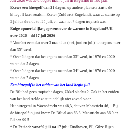
Juli 2026 was de droogste maand juli in Engeland in 190 jaar.
Exeter een hittegolf van 21 dagen
: op andere plaatsen startte de
hittegolf later, zoals in Exeter (Zuidwest-Engeland), waar ze startte op
5 juli en duurde tot 25 juli, en waar het 7 dagen tropisch was.
Enige opmerkelijke gegevens over de warmte in Engeland/UK
over 2026 – dd 17 juli 2026
* Voor het eerst dat over 3 maanden (mei, juni en juli) het ergens meer
dan 35° werd.
* Over 6 dagen dat het ergens meer dan 35° werd, in 1976 en 2020
waren dat 5 dagen.
* Over 9 dagen dat het ergens meer dan 34° werd, in 1976 en 2020
waren dat 7 dagen.
Een hittegolf in het zuiden van het land begin juli
De Bilt had geen tropische dagen, Ukkel slechts 2. Ook in het zuiden
van het land stelde ze uiteindelijk niet zoveel voor.
Het hittegetal in Woensdrecht was 48,3, dat van Maastricht 46,1. Bij
de hittegolf in juni kwam De Bilt al aan 63.3, Maastricht aan 86.9 en
Ell aan 99.5.
* De Periode vanaf 9 juli tot 17 juli
: Eindhoven, Ell, Gilze-Rijen,