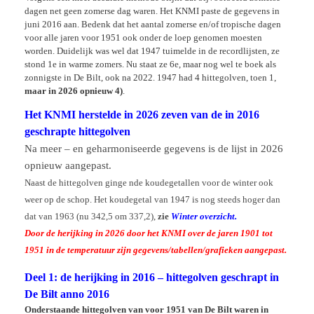
dagen net geen zomerse dag waren. Het KNMI paste de gegevens in
juni 2016 aan. Bedenk dat het aantal zomerse en/of tropische dagen
voor alle jaren voor 1951 ook onder de loep genomen moesten
worden. Duidelijk was wel dat 1947 tuimelde in de recordlijsten, ze
stond 1e in warme zomers. Nu staat ze 6e, maar nog wel te boek als
zonnigste in De Bilt, ook na 2022. 1947 had 4 hittegolven, toen 1,
maar in
2026 opnieuw 4)
.
Het KNMI herstelde in 2026 zeven van de in 2016
geschrapte hittegolven
Na meer – en geharmoniseerde gegevens is de lijst in 2026
opnieuw aangepast.
Naast de hittegolven ginge nde koudegetallen voor de winter ook
weer op de schop. Het koudegetal van 1947 is nog steeds hoger dan
dat van 1963 (nu 342,5 om 337,2),
zie
Winter overzicht.
Door de herijking in 2026 door het KNMI over de jaren 1901 tot
1951 in de temperatuur zijn gegevens/tabellen/grafieken aangepast.
Deel 1: de herijking in 2016 – hittegolven geschrapt in
De Bilt anno 2016
Onderstaande hittegolven van voor 1951 van De Bilt waren in