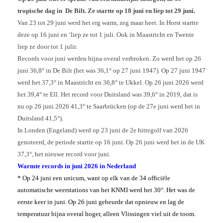
tropische dag in De Bilt. Ze startte op 18 juni en liep tot 29 juni.
Van 23 tot 29 juni werd het erg warm, zeg maar heet. In Horst startte
deze op 16 juni en ‘liep ze tot 1 juli. Ook in Maastricht en Twente
liep ze door tot 1 julir.
Records voor juni werden bijna overal verbroken. Zo werd het op 26
juni 36,8° in De Bilt (het was 36,1° op 27 juni 1947). Op 27 juni 1947
werd het 37,3° in Maastricht en 36,8° te Ukkel. Op 26 juni 2026 werd
het 39,4° te Ell. Het record voor Duitsland was 39,6° in 2019, dat is
nu op 26 juni 2026 41,3° te Saarbrücken (op de 27e juni werd het in
Duitsland 41,5°).
In Londen (Engeland) werd op 23 juni de 2e hittegolf van 2026
genoteerd, de periode startte op 16 juni. Op 26 juni werd het in de UK
37,3°, het nieuwe record voor juni.
Warmte records in juni 2026 in Nederland
* Op 24 juni een unicum, want op elk van de 34 officiële
automatische weerstations van het KNMI werd het 30°. Het was de
eerste keer in juni. Op 26 juni gebeurde dat opnieuw en lag de
temperatuur bijna overal hoger, alleen Vlissingen viel uit de toom.