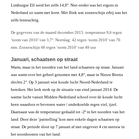
Limburgse Ell werd het zelfs 14,9°. Niet eerder was het ergens in
Nederland zo warm met kerst. Met flink wat zonneschijn erbij was het
zelfs lenteachtig.
De gegevens van de maand december 2015: temperatuur 9,6 tegen
‘norm van 2010’ van 3,7°. Neerslag: 42 tegen ‘norm 2010’ van 76
mm. Zonneschijn 66 tegen ‘norm 2010’ van 49 uur.
Januari, schaatsen op straat
Warm, maar in het noorden van het land schaatsen op straat. Januari
was warm over het geheel genomen met 4,8°, maar in Nieuw Beerta
slechts 2°. Op 3 januari wist koude lucht Noord-Nederland te
bereiken. Het leek sterk op de situatie van eind januari 2014. De
warme lucht vanuit Midden-Nederland schoof over de koude lucht
heen waardoor er bevroren water / onderkoelde regen viel, ijzel.
Daarnaast was de temperatuur gedaald tot -2º in het noorden van het
land. Door deze ‘patstelling’ kon men enkele dagen schaatsen op
straat. De periode sloot op 7 januari af met ongeveer 4 cm sneeuw in
het noordoosten van het land.