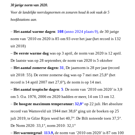
Weeroverzicht 2021
Dagrecords
30 jarige norm van 2020.
Archief Jaren
Windchill berekenen
Voor de landelijke neerslagnormen en zonuren houd ik ook vaak de 5
Bijzonder
Hitte Moskou 2010
hoofdstations aan.
Franks weer
Hitte Finland 2025
Gift
Nat UK & Sneeuw 2016
Haarlems gegevens
Koude Maart 2013
–
Het aantal warme dagen
:
108
(anno 2024 plaats 9)
,
de 30 jarige
Foto’s
Rolwolk 2012
Nine Star Ki
norm van ‘2010 en 2020 is 85 om 93 over het jaar (het record is 132
Basis van Nine Star Ki
RIP
uit 2018)
Your 3 stars
Aad
Magic Square
Hans Baars
–
De eerste warme dag
was op 3 april, de norm van 2020 is 12 april.
Boeken NSK
Geert Jan van Oldenborgh
De laatste was op 28 september, de norm van 2020 is 5 oktober
Hans de Jong
Jan Buisman
–
Het aantal zomerse dagen:
31
, De jaarnorm is 28 per jaar (record
uit 2018: 55). De eerste zomerse dag was op 7 mei met 25,8° (het
record is 14 april 2007 met 27,6°), de norm is op 14 mei.
–
Het aantal tropische dagen
:
5
. De norm van ‘2010 om 2020’ is 3,9
om 5. O.a. 1976, 2006 en 2020 hadden er meer, 14 om 13 om 12.
–
De hoogste maximum temperatuur:
32,9°
op 22 juli.
Het absolute
record van Warnsveld uit 1944 met 38,6° ging uit de boeken op 25
juli 2019, te Gilze Rijen werd het 40,7°. De Bilt noteerde toen 37,5°.
De Norm 2020: 33,1°, norm 2010: 32,1°
–
Het warmtegetal
:
113.9
,
de norm van ‘2010 om 2020’ is 87 om 100