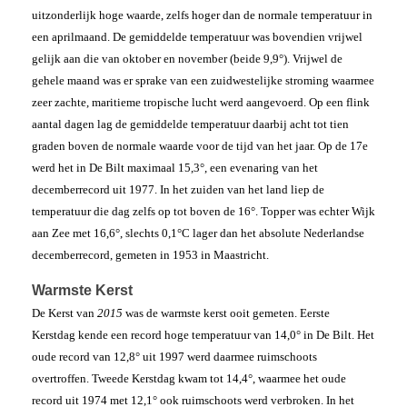
uitzonderlijk hoge waarde, zelfs hoger dan de normale temperatuur in
een aprilmaand. De gemiddelde temperatuur was bovendien vrijwel
gelijk aan die van oktober en november (beide 9,9°). Vrijwel de
gehele maand was er sprake van een zuidwestelijke stroming waarmee
zeer zachte, maritieme tropische lucht werd aangevoerd. Op een flink
aantal dagen lag de gemiddelde temperatuur daarbij acht tot tien
graden boven de normale waarde voor de tijd van het jaar. Op de 17e
werd het in De Bilt maximaal 15,3°, een evenaring van het
decemberrecord uit 1977. In het zuiden van het land liep de
temperatuur die dag zelfs op tot boven de 16°. Topper was echter Wijk
aan Zee met 16,6°, slechts 0,1°C lager dan het absolute Nederlandse
decemberrecord, gemeten in 1953 in Maastricht.
Warmste Kerst
De Kerst van
2015
was de warmste kerst ooit gemeten. Eerste
Kerstdag kende een record hoge temperatuur van 14,0° in De Bilt. Het
oude record van 12,8° uit 1997 werd daarmee ruimschoots
overtroffen. Tweede Kerstdag kwam tot 14,4°, waarmee het oude
record uit 1974 met 12,1° ook ruimschoots werd verbroken. In het