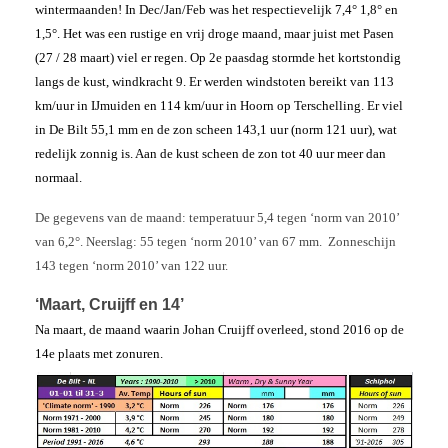
wintermaanden! In Dec/Jan/Feb was het respectievelijk 7,4° 1,8° en
1,5°. Het was een rustige en vrij droge maand, maar juist met Pasen
(27 / 28 maart) viel er regen. Op 2e paasdag stormde het kortstondig
langs de kust, windkracht 9. Er werden windstoten bereikt van 113
km/uur in IJmuiden en 114 km/uur in Hoorn op Terschelling. Er viel
in De Bilt 55,1 mm en de zon scheen 143,1 uur (norm 121 uur), wat
redelijk zonnig is. Aan de kust scheen de zon tot 40 uur meer dan
normaal.
De gegevens van de maand: temperatuur 5,4 tegen ‘norm van 2010’
van 6,2°. Neerslag: 55 tegen ‘norm 2010’ van 67 mm. Zonneschijn
143 tegen ‘norm 2010’ van 122 uur.
‘Maart, Cruijff en 14’
Na maart, de maand waarin Johan Cruijff overleed, stond 2016 op de
14e plaats met zonuren.