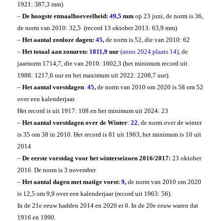
1921: 387,3 mm)
–
De hoogste etmaalhoeveelheid:
49,5
mm
op 23 juni, de norm is 36,
de norm van 2010: 32,5 (record 13 oktober 2013: 63,9 mm)
–
Het aantal zonloze dagen:
45
,
de norm is 52, die van 2010: 62
–
Het totaal aan zonuren:
1811,9
uur
(anno 2024 plaats 14)
, de
jaarnorm 1714,7, die van 2010: 1602,3 (het minimum record uit
1988: 1217,6 uur en het maximum uit 2022: 2208,7 uur).
–
Het aantal vorstdagen
:
45
,
de norm van 2010 om 2020 is 58 om 52
over een kalenderjaar.
Het record is uit 1917: 108 en het minimum uit 2024: 23
–
Het aantal vorstdagen over de Winter
:
22
, de norm over de winter
is 35 om 38 in 2010. Het record is 81 uit 1963, het minimum is 10 uit
2014
–
De eerste vorstdag voor het winterseizoen 2016/2017:
23 oktober
2016. De norm is 3 november
–
Het aantal dagen met matige vorst:
9
,
de norm van 2010 om 2020
is 12,5 om 9,9 over een kalenderjaar (record uit 1963: 56).
In de 21e eeuw hadden 2014 en 2020 er 0. In de 20e eeuw waren dat
1916 en 1990.