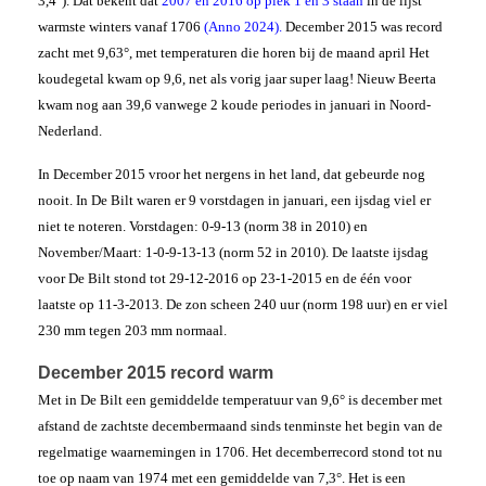
3,4°). Dat bekent dat
2007 en 2016 op plek 1 en 3 staan
in de lijst
warmste winters vanaf 1706
(Anno 2024).
December 2015 was record
zacht met 9,63°, met temperaturen die horen bij de maand april Het
koudegetal kwam op 9,6, net als vorig jaar super laag! Nieuw Beerta
kwam nog aan 39,6 vanwege 2 koude periodes in januari in Noord-
Nederland.
In December 2015 vroor het nergens in het land, dat gebeurde nog
nooit. In De Bilt waren er 9 vorstdagen in januari, een ijsdag viel er
niet te noteren. Vorstdagen: 0-9-13 (norm 38 in 2010) en
November/Maart: 1-0-9-13-13 (norm 52 in 2010). De laatste ijsdag
voor De Bilt stond tot 29-12-2016 op 23-1-2015 en de één voor
laatste op 11-3-2013. De zon scheen 240 uur (norm 198 uur) en er viel
230 mm tegen 203 mm normaal.
December 2015 record warm
Met in De Bilt een gemiddelde temperatuur van 9,6° is december met
afstand de zachtste decembermaand sinds tenminste het begin van de
regelmatige waarnemingen in 1706. Het decemberrecord stond tot nu
toe op naam van 1974 met een gemiddelde van 7,3°. Het is een