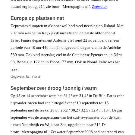
maand erg hoog, 21°, zie bron: ‘Meteopagina.nl’:
Zeewater
Europa op plaatsen nat
Depressies dumpten in oktober wel heel veel neerslag op IJsland. Met
207 mm was het in Reykjavik met afstand de natste oktober ooit.
In het Franse departement Ardèche viel rond 22 november over een
periode van 48 uur 446 mm. In ongeveer 5 dagen viel in de Ardèche
580 mm. Ook veel neerslag viel in de Catalaanse Pyreneeën, in Núria
98, Bonaigua 122 en in Espot 177 mm. Ook in Noord-Italië was het
raak.
Gegevens Jan Visser
September zeer droog / zonnig / warm
Op 13 en 14 september werd het 31,1° om 31,4° in De Bilt. Dat is echt
bijzonder. Arcen had een hittegolf vanaf 10 september tot 15
september met de reeks: 26,6 / 25,2 / 30,2 / 32,5 / 32,4 / 31,4°. Begin
september was de temperatuur van het surf- zwemwater voor de kust,
tussen Noordwijk en Wijk aan Zee, opgelopen naar 21°. De
bron: ‘Meteopagina.nl’: Zeewater September 2006 had het record van