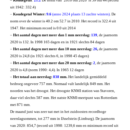
–
Koudegetal
:
21.2
De norm van ‘2010 om 2020’ is 59 om 44 (record
uit 1942: 332.4)
–
Koudegetal Winter:
9.6
(anno 2024 plaats 13 zachte winters)
. D
e
norm over de winter is 40.2 om 52.7 in 2010
.
Het record is 322.4 uit
1947. Het minimum record is 0.0 uit 2014
–
Het aantal dagen met meer dan 1 mm neerslag:
139
, de jaarnorm
2020 is 132. In 1998 165 dagen en in 1921 slechts 84 dagen
–
Het aantal dagen met meer dan 10 mm neerslag:
26
,
de jaarnorm
2020 is 24,8 (in 1921 slechts 6, in 1998 45 dagen)
–
Het aantal dagen met meer dan 20 mm neerslag:
2
, de jaarnorm
2020 is 4,8 (norm 1990: 4,4). In 1965 12 dagen
–
Het totaal aan neerslag:
838
mm.
Het landelijk gemiddeld
bedroeg ongeveer 757 mm. Normaal valt landelijk 849 mm. Het
noorden was het droogst. Het droogste KNMI station was Stavoren,
daar viel slechts 587 mm. Het natste KNMI-meetpunt was Rotterdam
met 871 mm.
De maand juni was zeer nat met in het zuidoosten recordhoge
neerslagsommen, tot 277 mm in IJsselstein (Limburg).
D
e jaarnorm
van 2020: 854,7 (record uit 1998: 1239,6 mm en minimum record uit