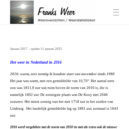
Winter & Herfst
Franks Weer
Weeroverzichten / Weerstatistieken
Januari 2017 – update 11 januari 2025
Actuele Winter
Zomer & Lente
Overzichten Winter
Elfstedentocht
Het weer in Nederland in 2016
Schaalverdeling Hellmangetal
Geschiedenis sneeuwval in Nederland
Winter 1979
2016: warm, zeer zonnig & koudste start van november sinds 1980
Weeroverzichten Lente
Jaaroverzichten
Winter 2014
Actuele Zomer
Het jaar was warm, met een gemiddelde van 10,70°. Het aantal uren
Windchill berekenen
Weeroverzichten Zomer
Herfst
zon was 1811,9 uur wat ruim boven de norm van 2010 is, die is
Hittegolven
Overzichten Herfst
Warmtegetal
November 1980, 2015 & 2016
namelijk 1602 uur.
De zonnigste plaats was De Kooy met 2046
1959 bijzonder
Weeroverzicht jaren
’t Weer
Periode April-September
zonuren. Het minst zonnig was het met 1718 uur in het zuiden van
Zonuren Nederland
Wat is een zonnige dag
Weeroverzicht 2026
Limburg. Het landelijk gemiddelde lag op 1881 uur, normaal is 1643
Weeroverzicht 2025
uur.
Weeroverzicht 2024
Weeroverzicht 2023
Weersverwachting
Over mij
Weeroverzicht 2022
2016 werd vergeleken met de norm van 2010 én met als extra ook de nieuwe
ADS Dagen