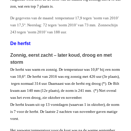
zon, wat een top 7 plaats is.
De gegevens van de maand: temperatuur 17,9 tegen ‘norm van 2010’
van 17,5°. Neerslag: 72 tegen ‘norm 2010’ van 73 mm. Zonneschijn
243 tegen ‘norm 2010’ van 188 uur.
De herfst
Zonnig, eerst zacht – later koud, droog en met
storm
De herfst was warm en zonnig. De temperatuur was 10,8° bij een norm
van 10,6°. De herfst van 2016 was erg zonnig met 426 uur (3e plaats),
tegen normaal 314 uur. Daarnaast was de herfst erg droog (*). De Bilt
kwam aan 140 mm (12e plaats), de norm is 241 mm. (*) Niet overal
was het even droog, zie oktober en november.
De herfst kwam uit op 13 vorstdagen (waarvan 1 in oktober), de norm
is 7 voor de herfst. De laatste 2 nachten van november gaven matige
vorst.
Het zeewater temperatuur voor de kust was na de warme september