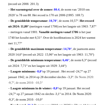
(record uit 2006: 201.3)
–
Het warmtegetal over de zomer:
80.4
, de norm van ‘2010 om
2020’ is 78 om 88. Het record is 170 uit 2006 (1995: 169.7)
–
De gemiddelde temperatuur:
10,70°
, de norm 10,57°.
Het record
uit 2024: 11,80°
(metingen vanaf 1706) en het laagste uit 1963: 7,87°
– metingen vanaf 1901.
Vanaf
de metingen vanaf 1706
is het jaar
1740 het koudst met 6,51°. Over de hoofdstations is 2024 het warmst
met 11,77°
–
De gemiddelde maximum temperatuur:
14,70°
, de jaarnorm anno
2020 14,6° (record uit 2022: 15,96° en het laagste uit 1963: 11,70°)
–
De gemiddelde minimum temperatuur:
6,46°
, de norm 6,3° (record
uit 2024: 7,71° en het laagste uit 1929: 3,44°)
–
Laagste minimum:
–
8,0°
op 19 januari
. Het record -24,7° op 27
januari 1942, in 2014 op 28 december slechts –3,3°.
De Norm 2020:
-9,7°, de norm 2010: -10,5°
–
Laagste minimum in de winter:
–
8,0°
op 19 januari. Het record
-24,7° op 27 januari 1942 en slechts -3,1° in 2014. De Norm 2020:
-9,3°, de norm 2010: -10,0°