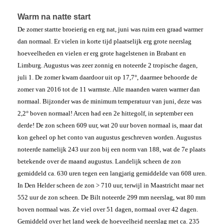
Warm na natte start
De zomer startte broeierig en erg nat, juni was ruim een graad warmer
dan normaal. Er vielen in korte tijd plaatselijk erg grote neerslag
hoeveelheden en vielen er erg grote hagelstenen in Brabant en
Limburg. Augustus was zeer zonnig en noteerde 2 tropische dagen,
juli 1. De zomer kwam daardoor uit op 17,7°, daarmee behoorde de
zomer van 2016 tot de 11 warmste. Alle maanden waren warmer dan
normaal. Bijzonder was de minimum temperatuur van juni, deze was
2,2° boven normaal! Arcen had een 2e hittegolf, in september een
derde! De zon scheen 609 uur, wat 20 uur boven normaal is, maar dat
kon geheel op het conto van augustus geschreven worden. Augustus
noteerde namelijk 243 uur zon bij een norm van 188, wat de 7e plaats
betekende over de maand augustus. Landelijk scheen de zon
gemiddeld ca. 630 uren tegen een langjarig gemiddelde van 608 uren.
In Den Helder scheen de zon > 710 uur, terwijl in Maastricht maar net
552 uur de zon scheen. De Bilt noteerde 299 mm neerslag, wat 80 mm
boven normaal was. Ze viel over 51 dagen, normaal over 42 dagen.
Gemiddeld over het land week de hoeveelheid neerslag met ca. 235