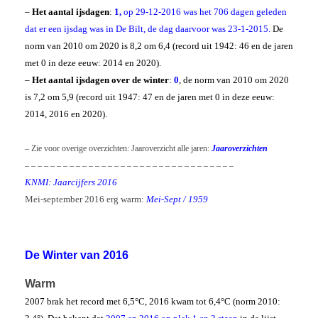
–
Het aantal ijsdagen
:
1,
op 29-12-2016 was het 706 dagen geleden
dat er een ijsdag was in De Bilt, de dag daarvoor was 23-1-2015.
De
norm van 2010 om 2020 is 8,2 om 6,4 (record uit 1942: 46 en de jaren
met 0 in deze eeuw: 2014 en 2020).
–
Het aantal ijsdagen over de winter
:
0
, de norm van 2010 om 2020
is 7,2 om 5,9 (record uit 1947: 47 en de jaren met 0 in deze eeuw:
2014, 2016 en 2020).
– Zie voor overige overzichten: Jaaroverzicht alle jaren:
Jaaroverzichten
– – – – – – – – – – – – – – – – – – – – – – – – – – – – – – – – –
KNMI: Jaarcijfers 2016
Mei-september 2016 erg warm:
Mei-Sept / 1959
De Winter van 2016
Warm
2007 brak het record met 6,5°C, 2016 kwam tot 6,4°C (norm 2010: