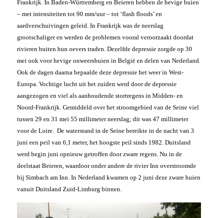
Frankrijk. In Baden-Württemberg en Beieren hebben de hevige buien
– met intensiteiten tot 90 mm/uur – tot ‘flash floods’ en
aardverschuivingen geleid. In Frankrijk was de neerslag
grootschaliger en werden de problemen vooral veroorzaakt doordat
rivieren buiten hun oevers traden. Dezelfde depressie zorgde op 30
mei ook voor hevige onweersbuien in België en delen van Nederland.
Ook de dagen daarna bepaalde deze depressie het weer in West-
Europa. Vochtige lucht uit het zuiden werd door de depressie
aangezogen en viel als aanhoudende stortregens in Midden- en
Noord-Frankrijk. Gemiddeld over het stroomgebied van de Seine viel
tussen 29 en 31 mei 55 millimeter neerslag; dit was 47 millimeter
voor de Loire. De waterstand in de Seine bereikte in de nacht van 3
juni een peil van 6,1 meter, het hoogste peil sinds 1982. Duitsland
werd begin juni opnieuw getroffen door zware regens. Nu in de
deelstaat Beieren, waardoor onder andere de rivier Inn overstroomde
bij Simbach am Inn. In Nederland kwamen op 2 juni deze zware buien
vanuit Duitsland Zuid-Limburg binnen.