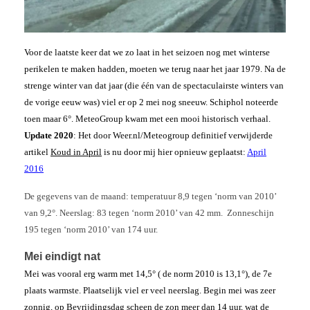
Voor de laatste keer dat we zo laat in het seizoen nog met winterse
perikelen te maken hadden, moeten we terug naar het jaar 1979. Na de
strenge winter van dat jaar (die één van de spectaculairste winters van
de vorige eeuw was) viel er op 2 mei nog sneeuw. Schiphol noteerde
toen maar 6°. MeteoGroup kwam met een mooi historisch verhaal.
Update 2020
: Het door Weer.nl/Meteogroup definitief verwijderde
artikel
Koud in April
is nu door mij hier opnieuw geplaatst:
April
2016
De gegevens van de maand: temperatuur 8,9 tegen ‘norm van 2010’
van 9,2°. Neerslag: 83 tegen ‘norm 2010’ van 42 mm. Zonneschijn
195 tegen ‘norm 2010’ van 174 uur.
Mei eindigt nat
Mei was vooral erg warm met 14,5° ( de norm 2010 is 13,1°), de 7e
plaats warmste. Plaatselijk viel er veel neerslag. Begin mei was zeer
zonnig, op Bevrijdingsdag scheen de zon meer dan 14 uur, wat de