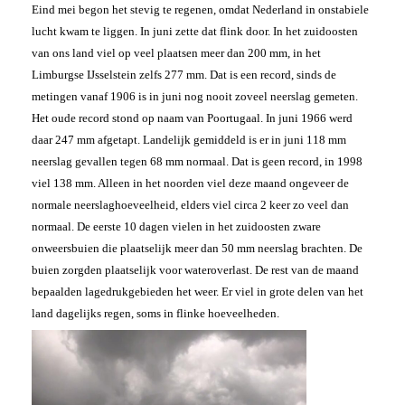
Eind mei begon het stevig te regenen, omdat Nederland in onstabiele
lucht kwam te liggen. In juni zette dat flink door. In het zuidoosten
van ons land viel op veel plaatsen meer dan 200 mm, in het
Limburgse IJsselstein zelfs 277 mm. Dat is een record, sinds de
metingen vanaf 1906 is in juni nog nooit zoveel neerslag gemeten.
Het oude record stond op naam van Poortugaal. In juni 1966 werd
daar 247 mm afgetapt. Landelijk gemiddeld is er in juni 118 mm
neerslag gevallen tegen 68 mm normaal. Dat is geen record, in 1998
viel 138 mm. Alleen in het noorden viel deze maand ongeveer de
normale neerslaghoeveelheid, elders viel circa 2 keer zo veel dan
normaal. De eerste 10 dagen vielen in het zuidoosten zware
onweersbuien die plaatselijk meer dan 50 mm neerslag brachten. De
buien zorgden plaatselijk voor wateroverlast. De rest van de maand
bepaalden lagedrukgebieden het weer. Er viel in grote delen van het
land dagelijks regen, soms in flinke hoeveelheden.