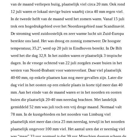
van de maand verliepen buiig, plaatselijk viel circa 20 mm. Ook rond
12 juli waren er lokaal stevige buien waarbij circa 40 mm regen viel.
In de tweede helft van de maand werd het zomers warm. Vanaf 15 juli
trok een hogedrukgebied over het Noordzeegebied naar Scandinavië.
De stroming werd zuidoostelijk en zeer warme lucht uit Zuid-Europa
bereikte ons land. Het was droog en zonnig zomerweer. De hoogste
temperatuur, 35,2°, werd op 20 juli in Eindhoven bereikt. In De Bilt
werd het die dag 32,9. In het zuiden waren er plaatselijk 3 tropische
dagen. In de vroege ochtend van 22 juli zorgden zware buien in het
westen van Noord-Brabant voor wateroverlast. Daar viel plaatselijk
40-60 mm, op enkele plaatsen kan nog meer gevallen zijn. Later die
dag viel in het oosten op een enkele plaats in korte tijd meer dan 40
mm. Aan het einde van de maand waren er in het noorden en oosten
buien die plaatselijk 20-40 mm neerslag brachten. Met landelijk
gemiddeld 52 mm was juli toch een vrij droge maand. Normaal valt
78 mm. In de kustgebieden en het noorden van Limburg viel
plaatselijk niet meer dan circa 25 mm neerslag, terwijl in het noorden
plaatselijk ongeveer 100 mm viel. Het aantal uren dat er neerslag viel
was “maar” 33 uur, normaal is dat 39 uur. Misschien daarom scheen de