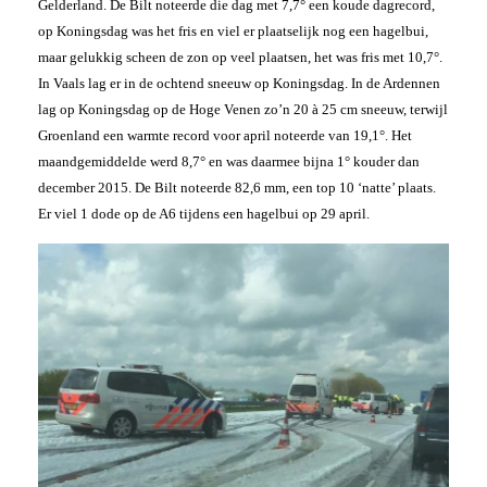
Gelderland. De Bilt noteerde die dag met 7,7° een koude dagrecord,
op Koningsdag was het fris en viel er plaatselijk nog een hagelbui,
maar gelukkig scheen de zon op veel plaatsen, het was fris met 10,7°.
In Vaals lag er in de ochtend sneeuw op Koningsdag. In de Ardennen
lag op Koningsdag op de Hoge Venen zo’n 20 à 25 cm sneeuw, terwijl
Groenland een warmte record voor april noteerde van 19,1°. Het
maandgemiddelde werd 8,7° en was daarmee bijna 1° kouder dan
december 2015. De Bilt noteerde 82,6 mm, een top 10 ‘natte’ plaats.
Er viel 1 dode op de A6 tijdens een hagelbui op 29 april.