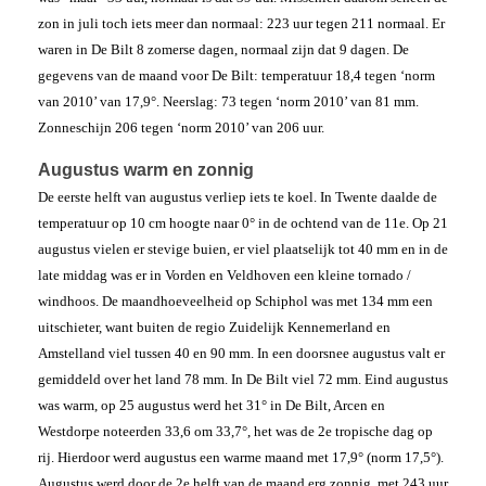
zon in juli toch iets meer dan normaal: 223 uur tegen 211 normaal. Er
waren in De Bilt 8 zomerse dagen, normaal zijn dat 9 dagen. De
gegevens van de maand voor De Bilt: temperatuur 18,4 tegen ‘norm
van 2010’ van 17,9°. Neerslag: 73 tegen ‘norm 2010’ van 81 mm.
Zonneschijn 206 tegen ‘norm 2010’ van 206 uur.
Augustus warm en zonnig
De eerste helft van augustus verliep iets te koel. In Twente daalde de
temperatuur op 10 cm hoogte naar 0° in de ochtend van de 11e. Op 21
augustus vielen er stevige buien, er viel plaatselijk tot 40 mm en in de
late middag was er in Vorden en Veldhoven een kleine tornado /
windhoos. De maandhoeveelheid op Schiphol was met 134 mm een
uitschieter, want buiten de regio Zuidelijk Kennemerland en
Amstelland viel tussen 40 en 90 mm. In een doorsnee augustus valt er
gemiddeld over het land 78 mm. In De Bilt viel 72 mm. Eind augustus
was warm, op 25 augustus werd het 31° in De Bilt, Arcen en
Westdorpe noteerden 33,6 om 33,7°, het was de 2e tropische dag op
rij. Hierdoor werd augustus een warme maand met 17,9° (norm 17,5°).
Augustus werd door de 2e helft van de maand erg zonnig, met 243 uur