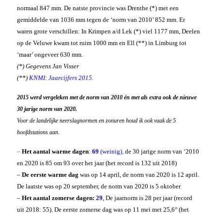
Weeroverzicht 2021
Dagrecords
normaal 847 mm. De natste provincie was Drenthe (*) met een
Archief Jaren
Windchill berekenen
gemiddelde van 1036 mm tegen de ‘norm van 2010’ 852 mm. Er
Bijzonder
Hitte Moskou 2010
waren grote verschillen: In Krimpen a/d Lek (*) viel 1177 mm, Deelen
Franks weer
Hitte Finland 2025
Gift
Nat UK & Sneeuw 2016
op de Veluwe kwam tot ruim 1000 mm en Ell (**) in Limburg tot
Haarlems gegevens
Koude Maart 2013
‘maar’ ongeveer 630 mm.
Foto’s
Rolwolk 2012
Nine Star Ki
(*) Gegevens Jan Visser
Basis van Nine Star Ki
RIP
Your 3 stars
Aad
(**)
KNMI: Jaarcijfers 2015
.
Magic Square
Hans Baars
Boeken NSK
Geert Jan van Oldenborgh
2015 werd vergeleken met de norm van 2010 én met als extra ook de nieuwe
Hans de Jong
Jan Buisman
30 jarige norm van 2020.
Voor de landelijke neerslagnormen en zonuren houd ik ook vaak de 5
hoofdstations aan.
–
Het aantal warme dagen
:
69
(weinig)
,
de 30 jarige norm van ‘2010
en 2020 is 85 om 93 over het jaar (het record is 132 uit 2018)
–
De eerste warme dag
was op 14 april, de norm van 2020 is 12 april.
De laatste was op 20 september, de norm van 2020 is 5 oktober
–
Het aantal zomerse dagen:
29
, De jaarnorm is 28 per jaar (record
uit 2018: 55). De eerste zomerse dag was op 11 mei met 25,6° (het