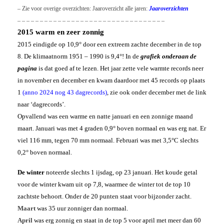
– Zie voor overige overzichten: Jaaroverzicht alle jaren:
Jaaroverzichten
– – – – – – – – – – – – – – – – – – – – – – – – – – – – – – – – –
2015 warm en zeer zonnig
2015 eindigde op 10,9° door een extreem zachte december in de top
8. De klimaatnorm 1951 – 1990 is 9,4°! In de
grafiek onderaan de
pagina
is dat goed af te lezen.
Het jaar zette vele warmte records neer
in november en december en kwam daardoor met 45 records op plaats
1
(anno 2024 nog 43 dagrecords)
, zie ook onder december met de link
naar ‘dagrecords’.
Opvallend was een warme en natte januari en een zonnige maand
maart. Januari was met 4 graden 0,9° boven normaal en was erg nat. Er
viel 116 mm, tegen 70 mm normaal. Februari was met 3,5°C slechts
0,2° boven normaal.
De winter
noteerde slechts 1 ijsdag, op 23 januari. Het koude getal
voor de winter kwam uit op 7,8, waarmee de winter tot de top 10
zachtste behoort. Onder de 20 punten staat voor bijzonder zacht.
Maart
was 35 uur zonniger dan normaal.
April
was erg zonnig en staat in de top 5 voor april met meer dan 60