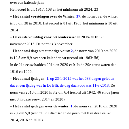
over een kalenderjaar.
Het record is uit 1917: 108 en het minimum uit 2024: 23
–
Het aantal vorstdagen over de Winter
:
37
, de norm over de winter
is 35 om 38 in 2010. Het record is 81 uit 1963, het minimum is 10 uit
2014
–
De eerste vorstdag voor het winterseizoen 2015/2016:
23
november 2015. De norm is 3 november
–
Het aantal dagen met matige vorst:
2
,
de norm van 2010 om 2020
is 12,5 om 9,9 over een kalenderjaar (record uit 1963: 56).
In de 21e eeuw hadden 2014 en 2020 er 0. In de 20e eeuw waren dat
1916 en 1990.
–
Het aantal ijsdagen
:
1,
op 23-1-2015 was het 683 dagen geleden
dat er een ijsdag was in De Bilt, de dag daarvoor was 11-3-2013.
De
norm van 2010 om 2020 is 8,2 om 6,4 (record uit 1942: 46 en de jaren
met 0 in deze eeuw: 2014 en 2020).
–
Het aantal ijsdagen over de winter
:
1
, de norm van 2010 om 2020
is 7,2 om 5,9 (record uit 1947: 47 en de jaren met 0 in deze eeuw:
2014, 2016 en 2020).