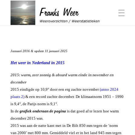
Winter & Herfst
Franks Weer
Weeroverzichten / Weerstatistieken
Januari 2016 & update 11 januari 2025
Actuele Winter
Zomer & Lente
Overzichten Winter
Elfstedentocht
Het weer in Nederland in 2015
Schaalverdeling Hellmangetal
Geschiedenis sneeuwval in Nederland
2015: warm, zeer zonnig & absurd warm einde in november en
Winter 1979
Weeroverzichten Lente
Jaaroverzichten
Winter 2014
december
Actuele Zomer
Windchill berekenen
Weeroverzichten Zomer
Herfst
2015 eindigde op 10,9° door een erg zachte november
(anno 2024
Hittegolven
Overzichten Herfst
plaats 2)
& een record zachte december. De klimaatnorm 1951 – 1990
Warmtegetal
November 1980, 2015 & 2016
1959 bijzonder
is 9,4°, de Parijs norm is 9,1°.
Weeroverzicht jaren
’t Weer
Periode April-September
Zonuren Nederland
In de
grafiek onderaan de pagina
is dat goed af te lezen hoe warm
Wat is een zonnige dag
Weeroverzicht 2026
Weeroverzicht 2025
december 2015 was.
Weeroverzicht 2024
2015 was aan de natte kant met in De Bilt 850 mm tegen de ‘norm
Weeroverzicht 2023
Weersverwachting
Over mij
Weeroverzicht 2022
van 2000’ met 800 mm. Gemiddeld viel er in het land 945 mm tegen
ADS Dagen