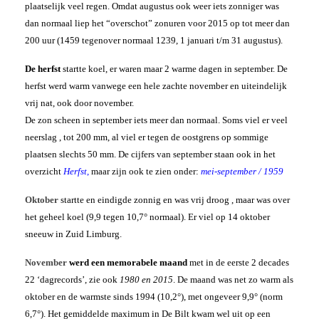
plaatselijk veel regen. Omdat augustus ook weer iets zonniger was
dan normaal liep het “overschot” zonuren voor 2015 op tot meer dan
200 uur (1459 tegenover normaal 1239, 1 januari t/m 31 augustus).
De herfst
startte koel, er waren maar 2 warme dagen in september. De
herfst werd warm vanwege een hele zachte november en uiteindelijk
vrij nat, ook door november.
De zon scheen in september iets meer dan normaal. Soms viel er veel
neerslag , tot 200 mm, al viel er tegen de oostgrens op sommige
plaatsen slechts 50 mm. De cijfers van september staan ook in het
overzicht
Herfst
,
maar zijn ook te zien onder:
mei-september / 1959
Oktober
startte en eindigde zonnig en was vrij droog , maar was over
het geheel koel (9,9 tegen 10,7° normaal). Er viel op 14 oktober
sneeuw in Zuid Limburg.
November
werd een memorabele maand
met in de eerste 2 decades
22 ‘dagrecords’, zie ook
1980 en 2015
. De maand was net zo warm als
oktober en de warmste sinds 1994 (10,2°), met ongeveer 9,9° (norm
6,7°). Het gemiddelde maximum in De Bilt kwam wel uit op een