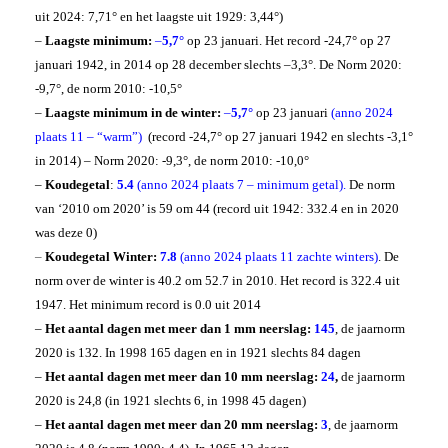
uit 2024: 7,71° en het laagste uit 1929: 3,44°)
–
Laagste minimum:
–
5,7°
op 23 januari
. Het record -24,7° op 27
januari 1942, in 2014 op 28 december slechts –3,3°. De Norm 2020:
-9,7°,
de norm 2010: -10,5°
–
Laagste minimum in de winter:
–
5,7°
op 23 januari
(anno 2024
plaats 11 – “warm”)
(record -24,7° op 27 januari 1942 en slechts -3,1°
in 2014) – Norm 2020: -9,3°, de norm 2010: -10,0°
–
Koudegetal
:
5.4
(anno 2024 plaats 7 – minimum getal).
De norm
van ‘2010 om 2020’ is 59 om 44 (record uit 1942: 332.4 en in 2020
was deze 0)
–
Koudegetal Winter:
7.8
(anno 2024 plaats 11 zachte winters)
. D
e
norm over de winter is 40.2 om 52.7 in 2010
.
Het record is 322.4 uit
1947. Het minimum record is 0.0 uit 2014
–
Het aantal dagen met meer dan 1 mm neerslag:
145
, de jaarnorm
2020 is 132. In 1998 165 dagen en in 1921 slechts 84 dagen
–
Het aantal dagen met meer dan 10 mm neerslag:
24
,
de jaarnorm
2020 is 24,8 (in 1921 slechts 6, in 1998 45 dagen)
–
Het aantal dagen met meer dan 20 mm neerslag:
3
, de jaarnorm