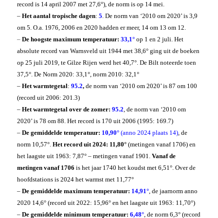
record is 14 april 2007 met 27,6°), de norm is op 14 mei.
–
Het aantal tropische dagen
:
5
. De norm van ‘2010 om 2020’ is 3,9
om 5. O.a. 1976, 2006 en 2020 hadden er meer, 14 om 13 om 12.
–
De hoogste maximum temperatuur:
33,1°
op 1 en 2 juli.
Het
absolute record van Warnsveld uit 1944 met 38,6° ging uit de boeken
op 25 juli 2019, te Gilze Rijen werd het 40,7°. De Bilt noteerde toen
37,5°. De Norm 2020: 33,1°, norm 2010: 32,1°
–
Het warmtegetal
:
95.2
,
de norm van ‘2010 om 2020’ is 87 om 100
(record uit 2006: 201.3)
–
Het warmtegetal over de zomer:
95.2
, de norm van ‘2010 om
2020’ is 78 om 88. Het record is 170 uit 2006 (1995: 169.7)
–
De gemiddelde temperatuur:
10,90°
(anno 2024 plaats 14)
, de
norm 10,57°.
Het record uit 2024: 11,80°
(metingen vanaf 1706) en
het laagste uit 1963: 7,87° – metingen vanaf 1901.
Vanaf
de
metingen vanaf 1706
is het jaar 1740 het koudst met 6,51°. Over de
hoofdstations is 2024 het warmst met 11,77°
–
De gemiddelde maximum temperatuur:
14,91°
, de jaarnorm anno
2020 14,6° (record uit 2022: 15,96° en het laagste uit 1963: 11,70°)
–
De gemiddelde minimum temperatuur:
6,48°
, de norm 6,3° (record