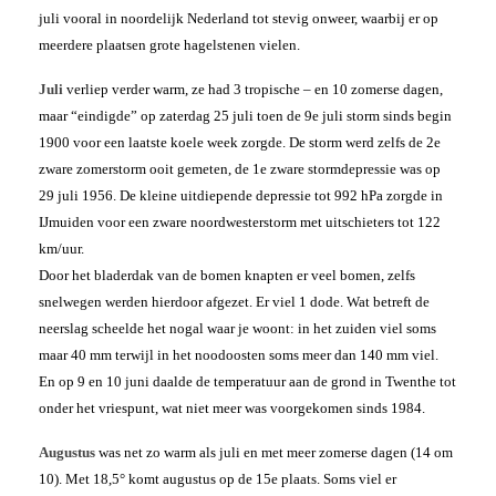
juli vooral in noordelijk Nederland tot stevig onweer, waarbij er op
meerdere plaatsen grote hagelstenen vielen.
Juli
verliep verder warm, ze had 3 tropische – en 10 zomerse dagen,
maar “eindigde” op zaterdag 25 juli toen de 9e juli storm sinds begin
1900 voor een laatste koele week zorgde. De storm werd zelfs de 2e
zware zomerstorm ooit gemeten, de 1e zware stormdepressie was op
29 juli 1956. De kleine uitdiepende depressie tot 992 hPa zorgde in
IJmuiden voor een zware noordwesterstorm met uitschieters tot 122
km/uur.
Door het bladerdak van de bomen knapten er veel bomen, zelfs
snelwegen werden hierdoor afgezet. Er viel 1 dode. Wat betreft de
neerslag scheelde het nogal waar je woont: in het zuiden viel soms
maar 40 mm terwijl in het noodoosten soms meer dan 140 mm viel.
En op 9 en 10 juni daalde de temperatuur aan de grond in Twenthe tot
onder het vriespunt, wat niet meer was voorgekomen sinds 1984.
Augustus
was net zo warm als juli en met meer zomerse dagen (14 om
10). Met 18,5° komt augustus op de 15e plaats. Soms viel er