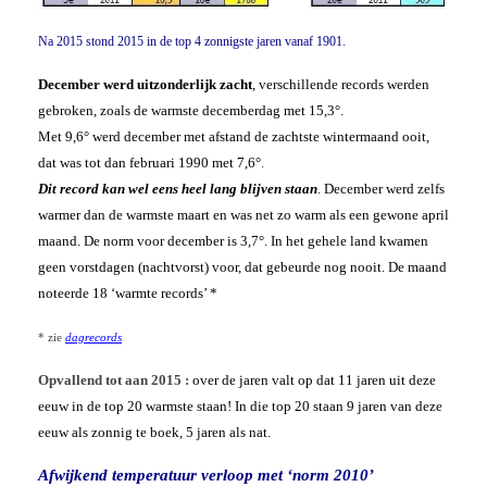
Na 2015 stond 2015 in de top 4 zonnigste jaren vanaf 1901.
December werd uitzonderlijk zacht
, verschillende records werden
gebroken, zoals de warmste decemberdag met 15,3°.
Met 9,6° werd december met afstand de zachtste wintermaand ooit,
dat was tot dan februari 1990 met 7,6°
.
Dit record kan wel eens heel lang blijven staan
. December werd zelfs
warmer dan de warmste maart en was net zo warm als een gewone april
maand. De norm voor december is 3,7°. In het gehele land kwamen
geen vorstdagen (nachtvorst) voor, dat gebeurde nog nooit. De maand
noteerde 18 ‘warmte records’ *
* zie
dagrecords
Opvallend tot aan 2015 :
over de jaren valt op dat 11 jaren uit deze
eeuw in de top 20 warmste staan! In die top 20 staan 9 jaren van deze
eeuw als zonnig te boek, 5 jaren als nat.
Afwijkend temperatuur verloop met ‘norm 2010’