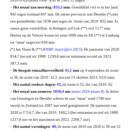
2020 is 4,8 (norm 1990: 4,4). In 1965 12 dagen
–
Het totaal aan neerslag:
853,3
mm.
Gemiddeld viel er in het land
945 tegen normaal 847 mm. De natste provincie was Drenthe (*) met
een gemiddelde van 1036 mm tegen de ‘norm van 2010’ 852 mm. Er
waren grote verschillen: In Krimpen a/d Lek (**) viel 1177 mm,
Deelen op de Veluwe kwam tot ruim 1000 mm en Ell (**) in Limburg
tot ‘maar’ ongeveer 630 mm.
(*) Jan Visser & (**
)
KNMI: Jaarcijfers 2015
). De jaarnorm van 2020:
854,7 (record uit 1998: 1239,6 mm en minimum record uit 1921:
387,3 mm)
–
De hoogste etmaalhoeveelheid:
41,1
mm
op 4 september, de norm
is 36, de norm van 2010: 32,5 (record 13 oktober 2013: 63,9 mm)
–
Het aantal zonloze dagen:
45
,
de norm is 52, die van 2010: 62
–
Het totaal aan zonuren:
1856,4
uur
(anno 2024 plaats 8).
In delen
van Groningen en Drenthe scheen de zon “maar” rond 1780 uur
terwijl in Zeeland tot 2007 uur werd geregistreerd.
De jaarnorm van
2020 is 1714,7, die van 2010: 1602,3 (het minimum record uit 1988:
1217,6 uur en het maximum uit 2022: 2208,7 uur).
–
Het aantal vorstdagen
:
40
,
de norm van 2010 om 2020 is 58 om 52