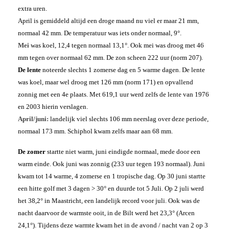
extra uren.
April is gemiddeld altijd een droge maand nu viel er maar 21 mm,
normaal 42 mm. De temperatuur was iets onder normaal, 9°.
Mei
was koel, 12,4 tegen normaal 13,1°. Ook mei was droog met 46
mm tegen over normaal 62 mm. De zon scheen 222 uur (norm 207).
De lente
noteerde slechts 1 zomerse dag en 5 warme dagen. De lente
was koel, maar wel droog met 126 mm (norm 171) en opvallend
zonnig met een 4e plaats. Met 619,1 uur werd zelfs de lente van 1976
en 2003 hierin verslagen.
April/juni:
landelijk viel slechts 106 mm neerslag over deze periode,
normaal 173 mm. Schiphol kwam zelfs maar aan 68 mm.
De zomer
startte niet warm, juni eindigde normaal, mede door een
warm einde. Ook juni was zonnig (233 uur tegen 193 normaal). Juni
kwam tot 14 warme, 4 zomerse en 1 tropische dag. Op 30 juni startte
een hitte golf met 3 dagen > 30° en duurde tot 5 Juli. Op 2 juli werd
het 38,2° in Maastricht, een landelijk record voor juli. Ook was de
nacht daarvoor de warmste ooit, in de Bilt werd het 23,3° (Arcen
24,1°). Tijdens deze warmte kwam het in de avond / nacht van 2 op 3